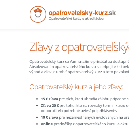
Zľavy z opatrovateľsk
Opatrovateľský kurz sa Vám snažíme prinášať za dostupné
Absolvovaním opatrovateľského kurzu sa pripojíte k sto
výhod a zliav je urobiť opatrovateľský kurz a toto povolani
Opatrovateľský kurz a jeho zľavy:
15 € zľava
pre tých, ktorí uhradia zálohu prípadne c
Zľava 20 €
pre toho, kto na rovnaký termín kurzu 
odporučiteľa potrebné uviesť pri prihlásení*,
10 € zľava
pre nezamestnaných evidovaných na úra
online
prednášky z opatrovateľského kurzu a okru