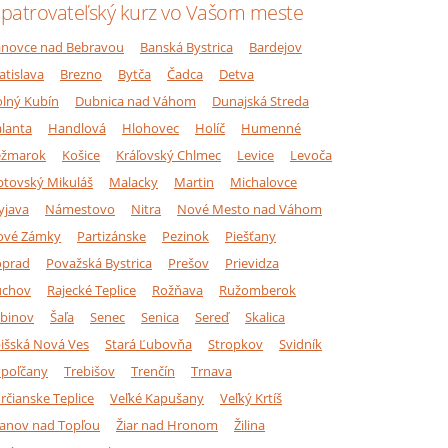
patrovateľský kurz vo Vašom meste
novce nad Bebravou
Banská Bystrica
Bardejov
atislava
Brezno
Bytča
Čadca
Detva
lný Kubín
Dubnica nad Váhom
Dunajská Streda
lanta
Handlová
Hlohovec
Holíč
Humenné
ežmarok
Košice
Kráľovský Chlmec
Levice
Levoča
ptovský Mikuláš
Malacky
Martin
Michalovce
yjava
Námestovo
Nitra
Nové Mesto nad Váhom
ové Zámky
Partizánske
Pezinok
Piešťany
oprad
Považská Bystrica
Prešov
Prievidza
úchov
Rajecké Teplice
Rožňava
Ružomberok
binov
Šaľa
Senec
Senica
Sereď
Skalica
išská Nová Ves
Stará Ľubovňa
Stropkov
Svidník
poľčany
Trebišov
Trenčín
Trnava
rčianske Teplice
Veľké Kapušany
Veľký Krtíš
anov nad Topľou
Žiar nad Hronom
Žilina