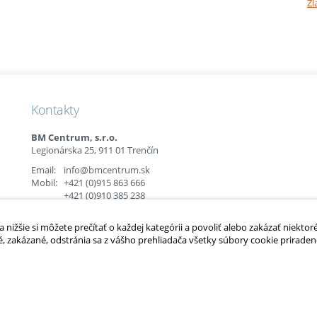
Zl
Kontakty
BM Centrum, s.r.o.
Legionárska 25, 911 01 Trenčín
Email:
info@bmcentrum.sk
Mobil:
+421 (0)915 863 666
+421 (0)910 385 238
+421 (0)949 152 774
nižšie si môžete prečítať o každej kategórii a povoliť alebo zakázať niektor
é, zakázané, odstránia sa z vášho prehliadača všetky súbory cookie priradené
é.