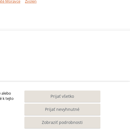
até Moravce
Zvolen
é alebo
Prijať všetko
 k tejto
Prijať nevyhnutné
Zobraziť podrobnosti