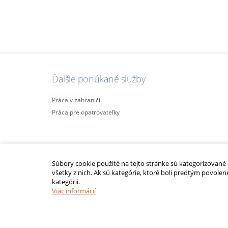
Ďalšie ponúkané služby
Práca v zahraničí
Práca pre opatrovateľky
Súbory cookie použité na tejto stránke sú kategorizované a 
všetky z nich. Ak sú kategórie, ktoré boli predtým povolen
kategórii.
2010 – 2014 © Copyright
opatrovatelsky-kurz.sk
. Všetky práva vyhraden
Viac informácií
Upraviť nastavenia Cookies