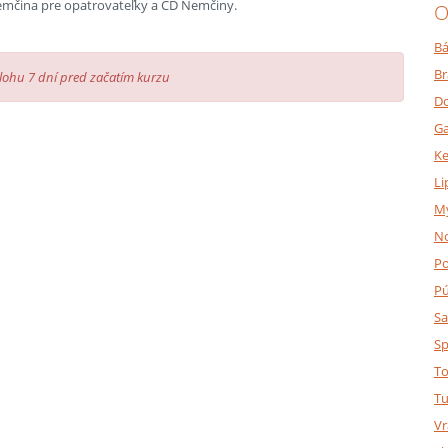
emčina pre opatrovateľky a CD Nemčiny.
O
Bá
Br
álohu 7 dní pred začatím kurzu
Do
Ga
K
Li
M
N
P
P
Sa
Sp
To
Tu
Vr