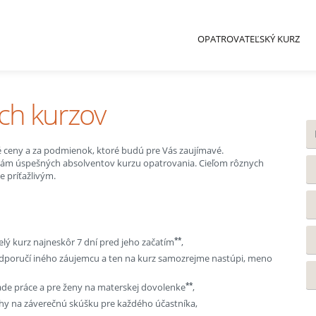
OPATROVATEĽSKÝ KURZ
ých kurzov
 ceny a za podmienok, ktoré budú pre Vás zaujímavé.
vkám úspešných absolventov kurzu opatrovania. Cieľom rôznych
e príťažlivým.
**
elý kurz najneskôr 7 dní pred jeho začatím
,
odporučí iného záujemcu a ten na kurz samozrejme nastúpi, meno
**
de práce a pre ženy na materskej dovolenke
,
hy na záverečnú skúšku pre každého účastníka,