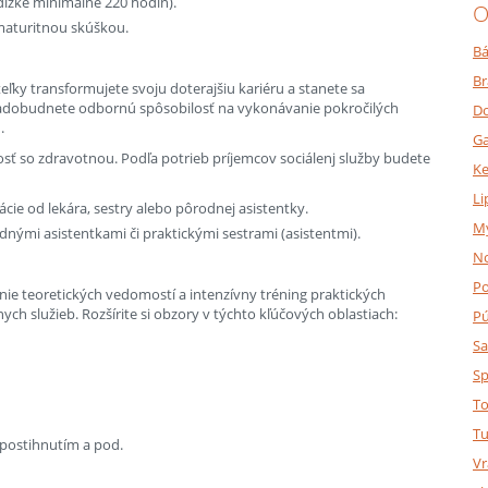
ĺžke minimálne 220 hodín).
O
maturitnou skúškou.
Bá
Br
ky transformujete svoju doterajšiu kariéru a stanete sa
adobudnete odbornú spôsobilosť na vykonávanie pokročilých
Do
.
Ga
ivosť so zdravotnou. Podľa potrieb príjemcov sociálenj služby budete
K
Li
ie od lekára, sestry alebo pôrodnej asistentky.
M
odnými asistentkami či praktickými sestrami (asistentmi).
N
P
nie teoretických vedomostí a intenzívny tréning praktických
nych služieb. Rozšírite si obzory v týchto kľúčových oblastiach:
P
Sa
Sp
To
Tu
 postihnutím a pod.
Vr