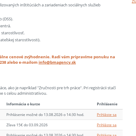
Zl
zovaných inštitúciách a zariadeniach sociálnych služieb
b (DSS).
centrá.
starostlivosť.
eľskej starostlivosti).
uálne cenové zvýhodnenie. Radi vám pripravíme ponuku na
 238 alebo e-mailom
info@bmagency.sk
, ako je napríklad "Zručnosti pre trh práce". Pri registrácii stačí
 s celou administratívou.
Informácia o kurze
Prihlásenie
Prihlásenie možné do 13.08.2026 o 14:30 hod.
Prihláste sa
Zľava 15€ do 03.09.2026
Prihláste sa
Prihlásenie možné do 13.08.2026 o 14:30 hod.
Prihláste sa