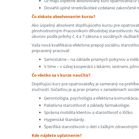
Už majú úspešne absolvovaný kurz opatrovania (v d
Dosiahli úplné stredoškolské vzdelanie zakončené 
Čo získate absolvovaním kurzu?
Ako úspešný absolvent doplňujúceho kurzu pre opatrovateľ
plnohodnotným Pracovníkom dlhodobej starostlivosti. N
úkonov podľa prílohy č. 4 a 7 zákona o sociálnych službách
Vaša nová kvalifikácia efektívne prepojí sociálnu starostl
pripravený pracovať:
Samostatne – na základe priamych pokynov a indikác
V tíme – v úzkej kooperácii s lekármi, sestrami, pôr
Čo všetko sa v kurze naučíte?
Doplňujúci kurz pre opatrovateľky je zameraný na prehĺbe
zručností. Súčasťou je aj prax priamo v zariadeniach sociál
Gerontológia, psychológia a efektívna komunikácia.
Paliatívna starostlivosť a základy farmakológie.
Správna mobilita klientov a starostlivosť o lôžko.
Hygienické štandardy.
Špecifiká starostlivosti o deti s ťažkým zdravotným
Kde nájdete uplatnenie?