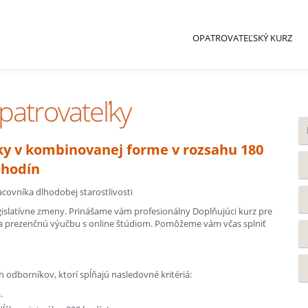
OPATROVATEĽSKÝ KURZ
patrovateľky
ky v kombinovanej forme v rozsahu 180
hodín
racovníka dlhodobej starostlivosti
legislatívne zmeny. Prinášame vám profesionálny Doplňujúci kurz pre
ája prezenčnú výučbu s online štúdiom. Pomôžeme vám včas splniť
 odborníkov, ktorí spĺňajú nasledovné kritériá:
.