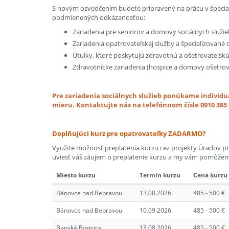
S novým osvedčením budete pripravený na prácu v špeciali
podmienených odkázanosťou:
Zariadenia pre seniorov a domovy sociálnych služie
Zariadenia opatrovateľskej služby a špecializované 
Útulky, ktoré poskytujú zdravotnú a ošetrovateľskú 
Zdravotnícke zariadenia (hospice a domovy ošetrovat
Pre zariadenia sociálnych služieb ponúkame individ
mieru. Kontaktujte nás na telefónnom čísle 0910 385
Doplňujúci kurz pre opatrovateľky
ZADARMO?
Využite možnosť preplatenia kurzu cez projekty Úradov práce
uviesť váš záujem o preplatenie kurzu a my vám pomôžeme
Miesto kurzu
Termín kurzu
Cena kurzu
Bánovce nad Bebravou
13.08.2026
485 - 500 €
Bánovce nad Bebravou
10.09.2026
485 - 500 €
Banská Bystrica
13.08.2026
485 - 500 €