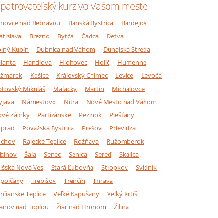
patrovateľský kurz vo Vašom meste
novce nad Bebravou
Banská Bystrica
Bardejov
atislava
Brezno
Bytča
Čadca
Detva
lný Kubín
Dubnica nad Váhom
Dunajská Streda
lanta
Handlová
Hlohovec
Holíč
Humenné
ežmarok
Košice
Kráľovský Chlmec
Levice
Levoča
ptovský Mikuláš
Malacky
Martin
Michalovce
yjava
Námestovo
Nitra
Nové Mesto nad Váhom
ové Zámky
Partizánske
Pezinok
Piešťany
oprad
Považská Bystrica
Prešov
Prievidza
úchov
Rajecké Teplice
Rožňava
Ružomberok
binov
Šaľa
Senec
Senica
Sereď
Skalica
išská Nová Ves
Stará Ľubovňa
Stropkov
Svidník
poľčany
Trebišov
Trenčín
Trnava
rčianske Teplice
Veľké Kapušany
Veľký Krtíš
anov nad Topľou
Žiar nad Hronom
Žilina