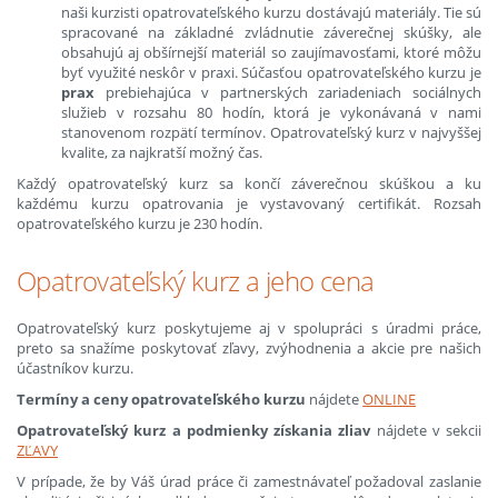
naši kurzisti opatrovateľského kurzu dostávajú materiály. Tie sú
spracované na základné zvládnutie záverečnej skúšky, ale
obsahujú aj obšírnejší materiál so zaujímavosťami, ktoré môžu
byť využité neskôr v praxi. Súčasťou opatrovateľského kurzu je
p
rax
prebiehajúca v partnerských zariadeniach sociálnych
služieb v rozsahu 80 hodín, ktorá je vykonávaná v nami
stanovenom rozpätí termínov. Opatrovateľský kurz v najvyššej
kvalite, za najkratší možný čas.
Každý opatrovateľský kurz sa končí záverečnou skúškou a ku
každému kurzu opatrovania je vystavovaný certifikát. Rozsah
opatrovateľského kurzu je 230 hodín.
Opatrovateľský kurz a jeho cena
Opatrovateľský kurz poskytujeme aj v spolupráci s úradmi práce,
preto sa snažíme poskytovať zľavy, zvýhodnenia a akcie pre našich
účastníkov kurzu.
Termíny a ceny opatrovateľského kurzu
nájdete
ONLINE
Opatrovateľský kurz a podmienky získania zliav
nájdete v sekcii
ZĽAVY
V prípade, že by Váš úrad práce či zamestnávateľ požadoval zaslanie