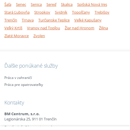
Šaľa
Senec
Senica
Sereď
Skalica
Spišská Nová Ves
Stará Ľubovňa
Stropkov
Svidník
Topoľčany
Trebišov
Trenčín
Trnava
Turčianske Teplice
Veľké Kapušany
Veľký Krtíš
Vranov nad Topľou
Žiar nad Hronom
Žilina
Zlaté Moravce
Zvolen
Ďalšie ponúkané služby
Práca v zahraničí
Práca pre opatrovateľky
Kontakty
BM Centrum, s.r.o.
Legionárska 25, 911 01 Trenčín
Email:
info@bmcentrum.sk