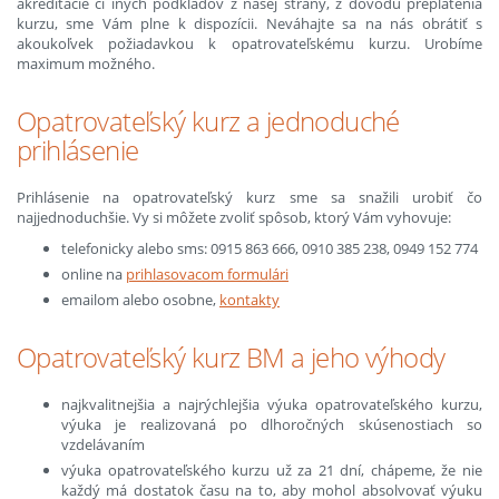
akreditácie či iných podkladov z našej strany, z dôvodu preplatenia
kurzu, sme Vám plne k dispozícii. Neváhajte sa na nás obrátiť s
akoukoľvek požiadavkou k opatrovateľskému kurzu. Urobíme
maximum možného.
Opatrovateľský kurz a jednoduché
prihlásenie
Prihlásenie na opatrovateľský kurz sme sa snažili urobiť čo
najjednoduchšie. Vy si môžete zvoliť spôsob, ktorý Vám vyhovuje:
telefonicky alebo sms: 0915 863 666, 0910 385 238, 0949 152 774
online na
prihlasovacom formulári
emailom alebo osobne,
kontakty
Opatrovateľský kurz BM a jeho výhody
najkvalitnejšia a najrýchlejšia výuka opatrovateľského kurzu,
výuka je realizovaná po dlhoročných skúsenostiach so
vzdelávaním
výuka opatrovateľského kurzu už za 21 dní, chápeme, že nie
každý má dostatok času na to, aby mohol absolvovať výuku