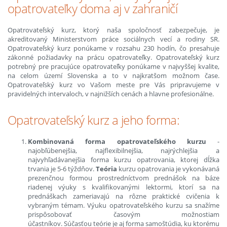
opatrovateľky doma aj v zahraničí
Opatrovateľský kurz, ktorý naša spoločnosť zabezpečuje, je
akreditovaný Ministerstvom práce sociálnych vecí a rodiny SR.
Opatrovateľský kurz ponúkame v rozsahu 230 hodín, čo presahuje
zákonné požiadavky na prácu opatrovateľky. Opatrovateľský kurz
potrebný pre pracujúce opatrovateľky ponúkame v najvyššej kvalite,
na celom území Slovenska a to v najkratšom možnom čase.
Opatrovateľský kurz vo Vašom meste pre Vás pripravujeme v
pravidelných intervaloch, v najnižších cenách a hlavne profesionálne.
Opatrovateľský kurz a jeho forma:
Kombinovaná forma opatrovateľského kurzu
-
najobľúbenejšia, najflexibilnejšia, najrýchlejšia a
najvyhľadávanejšia forma kurzu opatrovania, ktorej dĺžka
trvania je 5-6 týždňov.
Teória
kurzu opatrovania je vykonávaná
prezenčnou formou prostredníctvom prednášok na báze
riadenej výuky s kvalifikovanými lektormi, ktorí sa na
prednáškach zameriavajú na rôzne praktické cvičenia k
vybraným témam. Výuku opatrovateľského kurzu sa snažíme
prispôsobovať časovým možnostiam
účastníkov. Súčasťou teórie je aj forma samoštúdia, ku ktorému