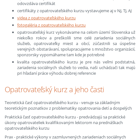
odovzdáva certifikát
certifikáty z opatrovateľského kurzu vystavujeme aj v NJ, TJ, AJ
videa z opatrovateľského kurzu
fotogaléria z opatrovateľského kurzu
opatrovateľský kurz vykonávame na celom území Slovenska už
niekoľko rokov a preškolili sme celé zariadenia sociálnych
služieb, opatrovateľky miest a obcí, zúčastnili sa úspešne
verejných obstarávaní, spolupracujeme s množstvo organizácií,
sponzorsky vypomáhame tam kde je potrebné
kvalita opatrovateľského kurzu je pre nás veľmi podstatná,
zariadenia sociálnych služieb to vedia, naši uchádzači tak majú
pri hľadaní práce výhodu dobrej referencie
Opatrovateľský kurz a jeho časti
Teoretická časť opatrovateľského kurzu - venuje sa základným
teoretickým poznatkov z problematiky opatrovania detí a dospelých
Praktická časť opatrovateľského kurzu - predvádzajú sa praktické
úkony opatrovateliek kvalifikovaným lektorom na prednáškach
opatrovateľského kurzu
Prax - praktické výkony v zazmluvnených zariadeniach sociálnych