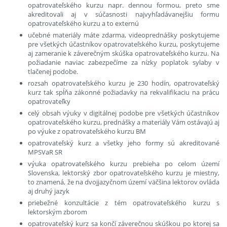
opatrovateľského kurzu napr. dennou formou, preto sme
akreditovali aj v súčasnosti najvyhľadávanejšiu formu
opatrovateľského kurzu a to externú
učebné materiály máte zdarma, videoprednášky poskytujeme
pre všetkých účastníkov opatrovateľského kurzu, poskytujeme
aj zameranie k záverečným skúška opatrovateľského kurzu. Na
požiadanie naviac zabezpečíme za nízky poplatok sylaby v
tlačenej podobe.
rozsah opatrovateľského kurzu je 230 hodín, opatrovateľský
kurz tak spĺňa zákonné požiadavky na rekvalifikaciu na prácu
opatrovateľky
celý obsah výuky v digitálnej podobe pre všetkých účastníkov
opatrovateľského kurzu, prednášky a materiály Vám ostávajú aj
po výuke z opatrovateľského kurzu BM
opatrovateľský kurz a všetky jeho formy sú akreditované
MPSVaR SR
výuka opatrovateľského kurzu prebieha po celom území
Slovenska, lektorský zbor opatrovateľského kurzu je miestny,
to znamená, že na dvojjazyčnom území väčšina lektorov ovláda
aj druhý jazyk
priebežné konzultácie z tém opatrovateľského kurzu s
lektorským zborom
opatrovateľský kurz sa končí záverečnou skúškou po ktorej sa