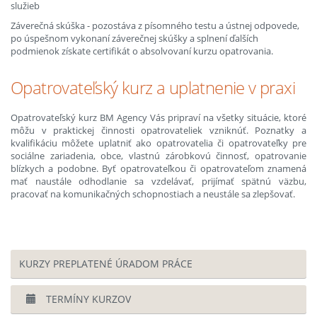
služieb
Záverečná skúška - pozostáva z písomného testu a ústnej odpovede,
po úspešnom vykonaní záverečnej skúšky a splnení ďalších
podmienok získate certifikát o absolvovaní kurzu opatrovania.
Opatrovateľský kurz a uplatnenie v praxi
Opatrovateľský kurz BM Agency Vás pripraví na všetky situácie, ktoré
môžu v praktickej činnosti opatrovateliek vzniknúť. Poznatky a
kvalifikáciu môžete uplatniť ako opatrovatelia či opatrovateľky pre
sociálne zariadenia, obce, vlastnú zárobkovú činnosť, opatrovanie
blízkych a podobne. Byť opatrovateľkou či opatrovateľom znamená
mať naustále odhodlanie sa vzdelávať, prijímať spätnú väzbu,
pracovať na komunikačných schopnostiach a neustále sa zlepšovať.
KURZY PREPLATENÉ ÚRADOM PRÁCE
TERMÍNY KURZOV