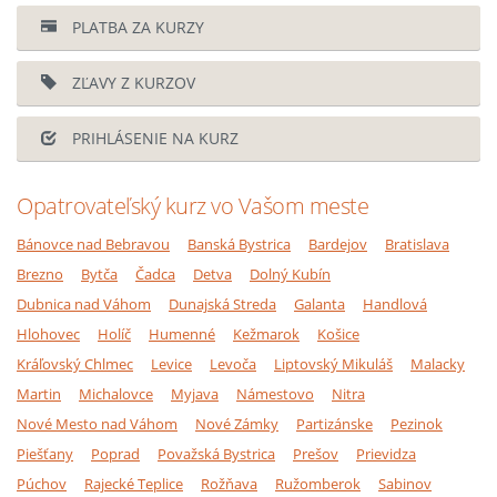
PLATBA ZA KURZY
ZĽAVY Z KURZOV
PRIHLÁSENIE NA KURZ
Opatrovateľský kurz vo Vašom meste
Bánovce nad Bebravou
Banská Bystrica
Bardejov
Bratislava
Brezno
Bytča
Čadca
Detva
Dolný Kubín
Dubnica nad Váhom
Dunajská Streda
Galanta
Handlová
Hlohovec
Holíč
Humenné
Kežmarok
Košice
Kráľovský Chlmec
Levice
Levoča
Liptovský Mikuláš
Malacky
Martin
Michalovce
Myjava
Námestovo
Nitra
Nové Mesto nad Váhom
Nové Zámky
Partizánske
Pezinok
Piešťany
Poprad
Považská Bystrica
Prešov
Prievidza
Púchov
Rajecké Teplice
Rožňava
Ružomberok
Sabinov