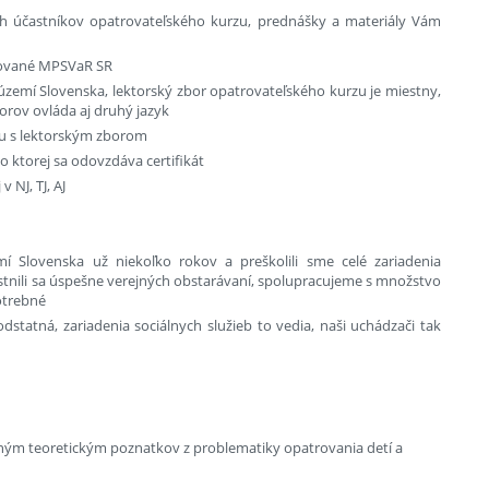
ch účastníkov opatrovateľského kurzu, prednášky a materiály Vám
itované MPSVaR SR
zemí Slovenska, lektorský zbor opatrovateľského kurzu je miestny,
orov ovláda aj druhý jazyk
zu s lektorským zborom
 ktorej sa odovzdáva certifikát
 NJ, TJ, AJ
 Slovenska už niekoľko rokov a preškolili sme celé zariadenia
častnili sa úspešne verejných obstarávaní, spolupracujeme s množstvo
otrebné
dstatná, zariadenia sociálnych služieb to vedia, naši uchádzači tak
dným teoretickým poznatkov z problematiky opatrovania detí a