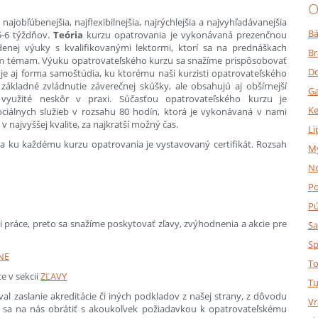
O
 najobľúbenejšia, najflexibilnejšia, najrýchlejšia a najvyhľadávanejšia
Bá
5-6 týždňov.
Teória
kurzu opatrovania je vykonávaná prezenčnou
nej výuky s kvalifikovanými lektormi, ktorí sa na prednáškach
Br
ným témam. Výuku opatrovateľského kurzu sa snažíme prispôsobovať
Do
e aj forma samoštúdia, ku ktorému naši kurzisti opatrovateľského
základné zvládnutie záverečnej skúšky, ale obsahujú aj obšírnejší
Ga
využité neskôr v praxi. Súčasťou opatrovateľského kurzu je
K
ciálnych služieb v rozsahu 80 hodín, ktorá je vykonávaná v nami
najvyššej kvalite, za najkratší možný čas.
Li
a ku každému kurzu opatrovania je vystavovaný certifikát. Rozsah
M
N
P
P
 práce, preto sa snažíme poskytovať zľavy, zvýhodnenia a akcie pre
Sa
Sp
NE
To
e v sekcii
ZĽAVY
Tu
al zaslanie akreditácie či iných podkladov z našej strany, z dôvodu
Vr
te sa na nás obrátiť s akoukoľvek požiadavkou k opatrovateľskému