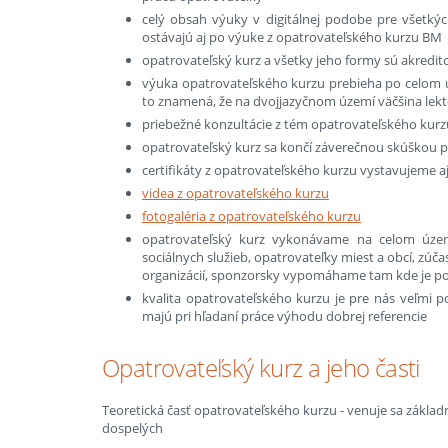
celý obsah výuky v digitálnej podobe pre všetký
ostávajú aj po výuke z opatrovateľského kurzu BM
opatrovateľský kurz a všetky jeho formy sú akred
výuka opatrovateľského kurzu prebieha po celom ú
to znamená, že na dvojjazyčnom území väčšina lekt
priebežné konzultácie z tém opatrovateľského kur
opatrovateľský kurz sa končí záverečnou skúškou po
certifikáty z opatrovateľského kurzu vystavujeme aj v
videa z opatrovateľského kurzu
fotogaléria z opatrovateľského kurzu
opatrovateľský kurz vykonávame na celom území
sociálnych služieb, opatrovateľky miest a obcí, zú
organizácií, sponzorsky vypomáhame tam kde je p
kvalita opatrovateľského kurzu je pre nás veľmi po
majú pri hľadaní práce výhodu dobrej referencie
Opatrovateľský kurz a jeho časti
Teoretická časť opatrovateľského kurzu - venuje sa zákla
dospelých