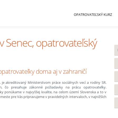
OPATROVATEĽSKÝ KURZ
v Senec, opatrovateľský
 opatrovateľky doma aj v zahraničí
 je akreditovaný Ministerstvom práce sociálnych vecí a rodiny SR.
, čo presahuje zákonné požiadavky na prácu opatrovateľky.
ky ponúkame v najvyššej kvalite, na celom území Slovenska a to v
ste pre Vás pripravujeme v pravidelných intervaloch, v najnižších