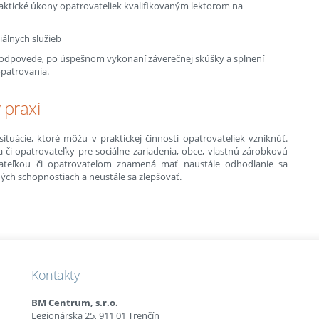
raktické úkony opatrovateliek kvalifikovaným lektorom na
iálnych služieb
 odpovede, po úspešnom vykonaní záverečnej skúšky a splnení
opatrovania.
 praxi
tuácie, ktoré môžu v praktickej činnosti opatrovateliek vzniknúť.
a či opatrovateľky pre sociálne zariadenia, obce, vlastnú zárobkovú
vateľkou či opatrovateľom znamená mať naustále odhodlanie sa
ých schopnostiach a neustále sa zlepšovať.
Kontakty
BM Centrum, s.r.o.
Legionárska 25, 911 01 Trenčín