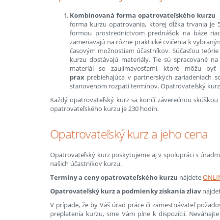
Kombinovaná forma opatrovateľského kurzu
-
forma kurzu opatrovania, ktorej dĺžka trvania je 
formou prostredníctvom prednášok na báze riade
zameriavajú na rôzne praktické cvičenia k vybra
časovým možnostiam účastníkov. Súčasťou teórie j
kurzu dostávajú materiály. Tie sú spracované na 
materiál so zaujímavosťami, ktoré môžu byť 
p
rax
prebiehajúca v partnerských zariadeniach so
stanovenom rozpätí termínov. Opatrovateľský kurz v 
Každý opatrovateľský kurz sa končí záverečnou skúškou 
opatrovateľského kurzu je 230 hodín.
Opatrovateľský kurz a jeho cena
Opatrovateľský kurz poskytujeme aj v spolupráci s úradmi
našich účastníkov kurzu.
Termíny a ceny opatrovateľského kurzu
nájdete
ONLI
Opatrovateľský kurz a podmienky získania zliav
nájdet
V prípade, že by Váš úrad práce či zamestnávateľ požadov
preplatenia kurzu, sme Vám plne k dispozícii. Neváhaj