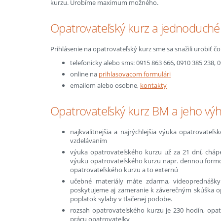
kurzu. Urobíme maximum možného.
Opatrovateľský kurz a jednoduché 
Prihlásenie na opatrovateľský kurz sme sa snažili urobiť č
telefonicky alebo sms: 0915 863 666, 0910 385 238, 
online na
prihlasovacom formulári
emailom alebo osobne,
kontakty
Opatrovateľský kurz BM a jeho vý
najkvalitnejšia a najrýchlejšia výuka opatrovateľ
vzdelávaním
výuka opatrovateľského kurzu už za 21 dní, chá
výuku opatrovateľského kurzu napr. dennou formou
opatrovateľského kurzu a to externú
učebné materiály máte zdarma, videoprednášky
poskytujeme aj zameranie k záverečným skúška op
poplatok sylaby v tlačenej podobe.
rozsah opatrovateľského kurzu je 230 hodín, opat
prácu opatrovateľky