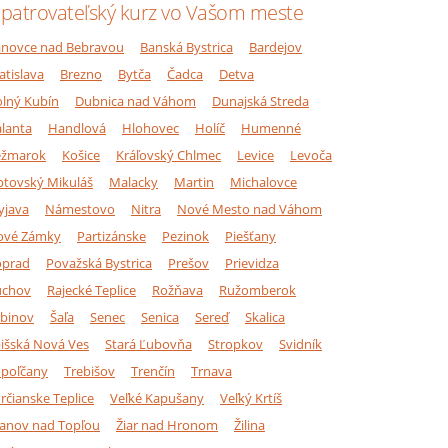
patrovateľský kurz vo Vašom meste
novce nad Bebravou
Banská Bystrica
Bardejov
atislava
Brezno
Bytča
Čadca
Detva
lný Kubín
Dubnica nad Váhom
Dunajská Streda
lanta
Handlová
Hlohovec
Holíč
Humenné
ežmarok
Košice
Kráľovský Chlmec
Levice
Levoča
ptovský Mikuláš
Malacky
Martin
Michalovce
yjava
Námestovo
Nitra
Nové Mesto nad Váhom
ové Zámky
Partizánske
Pezinok
Piešťany
oprad
Považská Bystrica
Prešov
Prievidza
úchov
Rajecké Teplice
Rožňava
Ružomberok
binov
Šaľa
Senec
Senica
Sereď
Skalica
išská Nová Ves
Stará Ľubovňa
Stropkov
Svidník
poľčany
Trebišov
Trenčín
Trnava
rčianske Teplice
Veľké Kapušany
Veľký Krtíš
anov nad Topľou
Žiar nad Hronom
Žilina