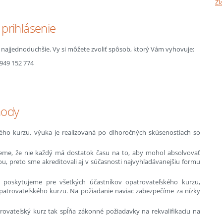
Zl
prihlásenie
o najjednoduchšie. Vy si môžete zvoliť spôsob, ktorý Vám vyhovuje:
0949 152 774
hody
ského kurzu, výuka je realizovaná po dlhoročných skúsenostiach so
peme, že nie každý má dostatok času na to, aby mohol absolvovať
, preto sme akreditovali aj v súčasnosti najvyhľadávanejšiu formu
 poskytujeme pre všetkých účastníkov opatrovateľského kurzu,
atrovateľského kurzu. Na požiadanie naviac zabezpečíme za nízky
rovateľský kurz tak spĺňa zákonné požiadavky na rekvalifikaciu na