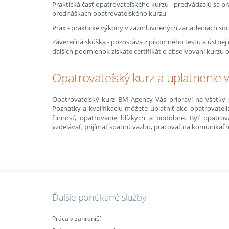
Praktická časť opatrovateľského kurzu - predvádzajú sa p
prednáškach opatrovateľského kurzu
Prax - praktické výkony v zazmluvnených zariadeniach soc
Záverečná skúška - pozostáva z písomného testu a ústnej
ďalších podmienok získate certifikát o absolvovaní kurzu 
Opatrovateľský kurz a uplatnenie v
Opatrovateľský kurz BM Agency Vás pripraví na všetky si
Poznatky a kvalifikáciu môžete uplatniť ako opatrovateli
činnosť, opatrovanie blízkych a podobne. Byť opatro
vzdelávať, prijímať spätnú väzbu, pracovať na komunikačn
Ďalšie ponúkané služby
Práca v zahraničí