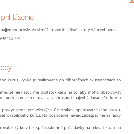
Zl
prihlásenie
o najjednoduchšie. Vy si môžete zvoliť spôsob, ktorý Vám vyhovuje:
0949 152 774
hody
ského kurzu, výuka je realizovaná po dlhoročných skúsenostiach so
peme, že nie každý má dostatok času na to, aby mohol absolvovať
, preto sme akreditovali aj v súčasnosti najvyhľadávanejšiu formu
 poskytujeme pre všetkých účastníkov opatrovateľského kurzu,
atrovateľského kurzu. Na požiadanie naviac zabezpečíme za nízky
rovateľský kurz tak spĺňa zákonné požiadavky na rekvalifikaciu na