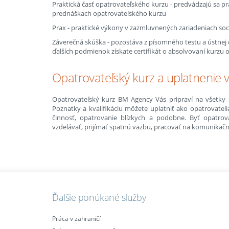
Praktická časť opatrovateľského kurzu - predvádzajú sa p
prednáškach opatrovateľského kurzu
Prax - praktické výkony v zazmluvnených zariadeniach soc
Záverečná skúška - pozostáva z písomného testu a ústnej
ďalších podmienok získate certifikát o absolvovaní kurzu 
Opatrovateľský kurz a uplatnenie v
Opatrovateľský kurz BM Agency Vás pripraví na všetky si
Poznatky a kvalifikáciu môžete uplatniť ako opatrovateli
činnosť, opatrovanie blízkych a podobne. Byť opatro
vzdelávať, prijímať spätnú väzbu, pracovať na komunikačn
Ďalšie ponúkané služby
Práca v zahraničí