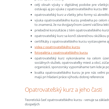
celý obsah výuky v digitálnej podobe pre všetký
ostávajú aj po výuke z opatrovateľského kurzu BM
opatrovateľský kurz a všetky jeho formy sú akred
výuka opatrovateľského kurzu prebieha po celom ú
to znamená, že na dvojjazyčnom území väčšina lekt
priebežné konzultácie z tém opatrovateľského kur
opatrovateľský kurz sa končí záverečnou skúškou po
certifikáty z opatrovateľského kurzu vystavujeme aj v
videa z opatrovateľského kurzu
fotogaléria z opatrovateľského kurzu
opatrovateľský kurz vykonávame na celom území
sociálnych služieb, opatrovateľky miest a obcí, zú
organizácií, sponzorsky vypomáhame tam kde je p
kvalita opatrovateľského kurzu je pre nás veľmi po
majú pri hľadaní práce výhodu dobrej referencie
Opatrovateľský kurz a jeho časti
Teoretická časť opatrovateľského kurzu - venuje sa zákla
dospelých