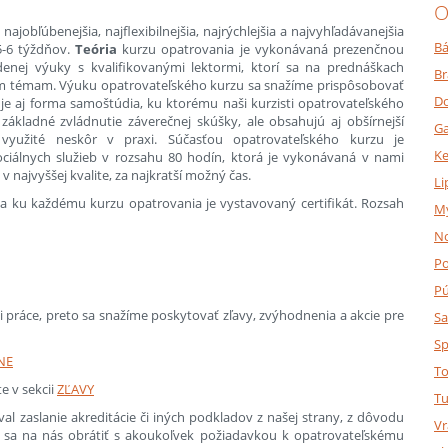
O
 najobľúbenejšia, najflexibilnejšia, najrýchlejšia a najvyhľadávanejšia
Bá
5-6 týždňov.
Teória
kurzu opatrovania je vykonávaná prezenčnou
nej výuky s kvalifikovanými lektormi, ktorí sa na prednáškach
Br
ným témam. Výuku opatrovateľského kurzu sa snažíme prispôsobovať
Do
e aj forma samoštúdia, ku ktorému naši kurzisti opatrovateľského
základné zvládnutie záverečnej skúšky, ale obsahujú aj obšírnejší
Ga
využité neskôr v praxi. Súčasťou opatrovateľského kurzu je
K
ciálnych služieb v rozsahu 80 hodín, ktorá je vykonávaná v nami
najvyššej kvalite, za najkratší možný čas.
Li
a ku každému kurzu opatrovania je vystavovaný certifikát. Rozsah
M
N
P
P
 práce, preto sa snažíme poskytovať zľavy, zvýhodnenia a akcie pre
Sa
Sp
NE
To
e v sekcii
ZĽAVY
Tu
al zaslanie akreditácie či iných podkladov z našej strany, z dôvodu
Vr
te sa na nás obrátiť s akoukoľvek požiadavkou k opatrovateľskému