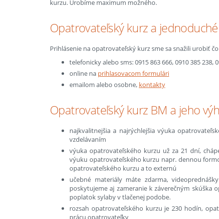
kurzu. Urobíme maximum možného.
Opatrovateľský kurz a jednoduché 
Prihlásenie na opatrovateľský kurz sme sa snažili urobiť č
telefonicky alebo sms: 0915 863 666, 0910 385 238, 
online na
prihlasovacom formulári
emailom alebo osobne,
kontakty
Opatrovateľský kurz BM a jeho vý
najkvalitnejšia a najrýchlejšia výuka opatrovateľ
vzdelávaním
výuka opatrovateľského kurzu už za 21 dní, chá
výuku opatrovateľského kurzu napr. dennou formou
opatrovateľského kurzu a to externú
učebné materiály máte zdarma, videoprednášky
poskytujeme aj zameranie k záverečným skúška op
poplatok sylaby v tlačenej podobe.
rozsah opatrovateľského kurzu je 230 hodín, opat
prácu opatrovateľky