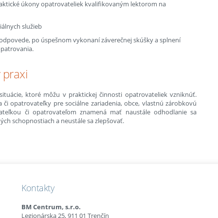
raktické úkony opatrovateliek kvalifikovaným lektorom na
iálnych služieb
 odpovede, po úspešnom vykonaní záverečnej skúšky a splnení
opatrovania.
 praxi
tuácie, ktoré môžu v praktickej činnosti opatrovateliek vzniknúť.
a či opatrovateľky pre sociálne zariadenia, obce, vlastnú zárobkovú
vateľkou či opatrovateľom znamená mať naustále odhodlanie sa
ých schopnostiach a neustále sa zlepšovať.
Kontakty
BM Centrum, s.r.o.
Legionárska 25, 911 01 Trenčín