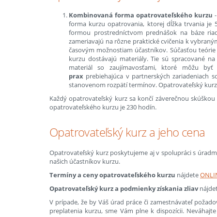
Kombinovaná forma opatrovateľského kurzu
-
forma kurzu opatrovania, ktorej dĺžka trvania je 
formou prostredníctvom prednášok na báze riade
zameriavajú na rôzne praktické cvičenia k vybra
časovým možnostiam účastníkov. Súčasťou teórie j
kurzu dostávajú materiály. Tie sú spracované na 
materiál so zaujímavosťami, ktoré môžu byť 
p
rax
prebiehajúca v partnerských zariadeniach so
stanovenom rozpätí termínov. Opatrovateľský kurz v 
Každý opatrovateľský kurz sa končí záverečnou skúškou 
opatrovateľského kurzu je 230 hodín.
Opatrovateľský kurz a jeho cena
Opatrovateľský kurz poskytujeme aj v spolupráci s úradmi
našich účastníkov kurzu.
Termíny a ceny opatrovateľského kurzu
nájdete
ONLI
Opatrovateľský kurz a podmienky získania zliav
nájdet
V prípade, že by Váš úrad práce či zamestnávateľ požadov
preplatenia kurzu, sme Vám plne k dispozícii. Neváhaj