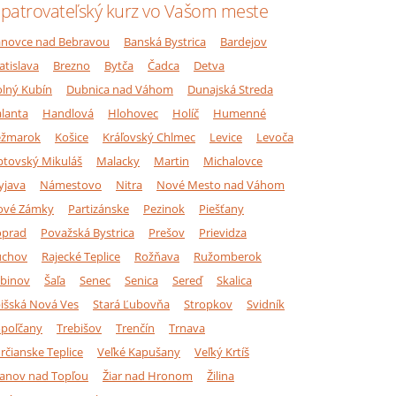
patrovateľský kurz vo Vašom meste
novce nad Bebravou
Banská Bystrica
Bardejov
atislava
Brezno
Bytča
Čadca
Detva
lný Kubín
Dubnica nad Váhom
Dunajská Streda
lanta
Handlová
Hlohovec
Holíč
Humenné
ežmarok
Košice
Kráľovský Chlmec
Levice
Levoča
ptovský Mikuláš
Malacky
Martin
Michalovce
yjava
Námestovo
Nitra
Nové Mesto nad Váhom
ové Zámky
Partizánske
Pezinok
Piešťany
oprad
Považská Bystrica
Prešov
Prievidza
úchov
Rajecké Teplice
Rožňava
Ružomberok
binov
Šaľa
Senec
Senica
Sereď
Skalica
išská Nová Ves
Stará Ľubovňa
Stropkov
Svidník
poľčany
Trebišov
Trenčín
Trnava
rčianske Teplice
Veľké Kapušany
Veľký Krtíš
anov nad Topľou
Žiar nad Hronom
Žilina