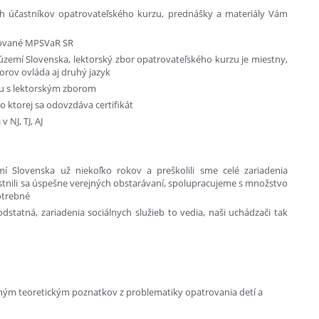
ch účastníkov opatrovateľského kurzu, prednášky a materiály Vám
itované MPSVaR SR
zemí Slovenska, lektorský zbor opatrovateľského kurzu je miestny,
orov ovláda aj druhý jazyk
zu s lektorským zborom
 ktorej sa odovzdáva certifikát
 NJ, TJ, AJ
 Slovenska už niekoľko rokov a preškolili sme celé zariadenia
častnili sa úspešne verejných obstarávaní, spolupracujeme s množstvo
otrebné
dstatná, zariadenia sociálnych služieb to vedia, naši uchádzači tak
dným teoretickým poznatkov z problematiky opatrovania detí a