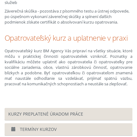
služieb
Záverečná skúška - pozostáva z písomného testu a ústnej odpovede,
po úspešnom vykonaní záverečnej skúšky a splnení ďalších
podmienok získate certifikát o absolvovaní kurzu opatrovania.
Opatrovateľský kurz a uplatnenie v praxi
Opatrovateľský kurz BM Agency Vás pripraví na všetky situácie, ktoré
môžu v praktickej činnosti opatrovateliek vzniknúť. Poznatky a
kvalifikáciu môžete uplatniť ako opatrovatelia či opatrovateľky pre
sociálne zariadenia, obce, vlastnú zárobkovú činnosť, opatrovanie
blízkych a podobne. Byť opatrovateľkou či opatrovateľom znamená
mať naustále odhodlanie sa vzdelávať, prijímať spätnú väzbu,
pracovať na komunikačných schopnostiach a neustále sa zlepšovať.
KURZY PREPLATENÉ ÚRADOM PRÁCE
TERMÍNY KURZOV