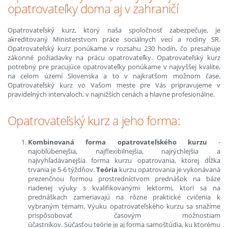
opatrovateľky doma aj v zahraničí
Opatrovateľský kurz, ktorý naša spoločnosť zabezpečuje, je
akreditovaný Ministerstvom práce sociálnych vecí a rodiny SR.
Opatrovateľský kurz ponúkame v rozsahu 230 hodín, čo presahuje
zákonné požiadavky na prácu opatrovateľky. Opatrovateľský kurz
potrebný pre pracujúce opatrovateľky ponúkame v najvyššej kvalite,
na celom území Slovenska a to v najkratšom možnom čase.
Opatrovateľský kurz vo Vašom meste pre Vás pripravujeme v
pravidelných intervaloch, v najnižších cenách a hlavne profesionálne.
Opatrovateľský kurz a jeho forma:
Kombinovaná forma opatrovateľského kurzu
-
najobľúbenejšia, najflexibilnejšia, najrýchlejšia a
najvyhľadávanejšia forma kurzu opatrovania, ktorej dĺžka
trvania je 5-6 týždňov.
Teória
kurzu opatrovania je vykonávaná
prezenčnou formou prostredníctvom prednášok na báze
riadenej výuky s kvalifikovanými lektormi, ktorí sa na
prednáškach zameriavajú na rôzne praktické cvičenia k
vybraným témam. Výuku opatrovateľského kurzu sa snažíme
prispôsobovať časovým možnostiam
účastníkov. Súčasťou teórie je aj forma samoštúdia, ku ktorému