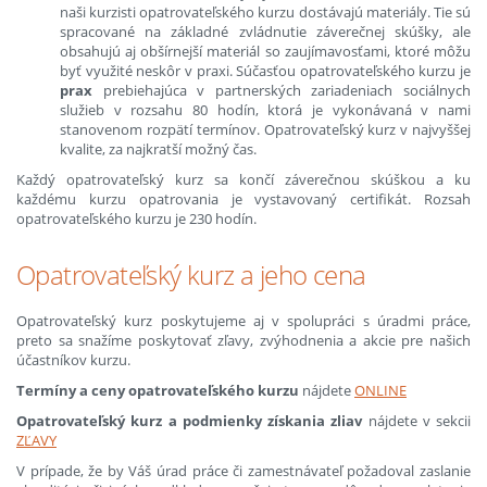
naši kurzisti opatrovateľského kurzu dostávajú materiály. Tie sú
spracované na základné zvládnutie záverečnej skúšky, ale
obsahujú aj obšírnejší materiál so zaujímavosťami, ktoré môžu
byť využité neskôr v praxi. Súčasťou opatrovateľského kurzu je
p
rax
prebiehajúca v partnerských zariadeniach sociálnych
služieb v rozsahu 80 hodín, ktorá je vykonávaná v nami
stanovenom rozpätí termínov. Opatrovateľský kurz v najvyššej
kvalite, za najkratší možný čas.
Každý opatrovateľský kurz sa končí záverečnou skúškou a ku
každému kurzu opatrovania je vystavovaný certifikát. Rozsah
opatrovateľského kurzu je 230 hodín.
Opatrovateľský kurz a jeho cena
Opatrovateľský kurz poskytujeme aj v spolupráci s úradmi práce,
preto sa snažíme poskytovať zľavy, zvýhodnenia a akcie pre našich
účastníkov kurzu.
Termíny a ceny opatrovateľského kurzu
nájdete
ONLINE
Opatrovateľský kurz a podmienky získania zliav
nájdete v sekcii
ZĽAVY
V prípade, že by Váš úrad práce či zamestnávateľ požadoval zaslanie