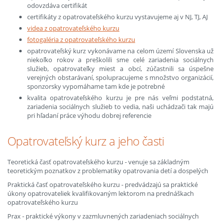
odovzdáva certifikát
certifikáty z opatrovateľského kurzu vystavujeme aj v NJ, TJ, AJ
videa z opatrovateľského kurzu
fotogaléria z opatrovateľského kurzu
opatrovateľský kurz vykonávame na celom území Slovenska už
niekoľko rokov a preškolili sme celé zariadenia sociálnych
služieb, opatrovateľky miest a obcí, zúčastnili sa úspešne
verejných obstarávaní, spolupracujeme s množstvo organizácií,
sponzorsky vypomáhame tam kde je potrebné
kvalita opatrovateľského kurzu je pre nás veľmi podstatná,
zariadenia sociálnych služieb to vedia, naši uchádzači tak majú
pri hľadaní práce výhodu dobrej referencie
Opatrovateľský kurz a jeho časti
Teoretická časť opatrovateľského kurzu - venuje sa základným
teoretickým poznatkov z problematiky opatrovania detí a dospelých
Praktická časť opatrovateľského kurzu - predvádzajú sa praktické
úkony opatrovateliek kvalifikovaným lektorom na prednáškach
opatrovateľského kurzu
Prax - praktické výkony v zazmluvnených zariadeniach sociálnych