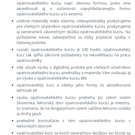
opatrovateľského kurzu napr. dennou formou, preto sme
akreditovali aj v súčasnosti najvyhľadávanejšiu formu
opatrovateľského kurzu a to externú
učebné materiály máte zdarma, videoprednášky poskytujeme
pre všetkých účastníkov opatrovateľského kurzu, poskytujeme
aj zameranie k záverečným skúška opatrovateľského kurzu. Na
požiadanie naviac zabezpečíme za nízky poplatok sylaby v
tlačenej podobe.
rozsah opatrovateľského kurzu je 230 hodín, opatrovateľský
kurz tak spĺňa zákonné požiadavky na rekvalifikaciu na prácu
opatrovateľky
celý obsah výuky v digitálnej podobe pre všetkých účastníkov
opatrovateľského kurzu, prednášky a materiály Vám ostávajú aj
po výuke z opatrovateľského kurzu BM
opatrovateľský kurz a všetky jeho formy sú akreditované
MPSVaR SR
výuka opatrovateľského kurzu prebieha po celom území
Slovenska, lektorský zbor opatrovateľského kurzu je miestny,
to znamená, že na dvojjazyčnom území väčšina lektorov ovláda
aj druhý jazyk
priebežné konzultácie z tém opatrovateľského kurzu s
lektorským zborom
opatrovateľský kurz sa končí záverečnou skúškou po ktorej sa