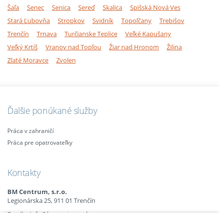
Šaľa
Senec
Senica
Sereď
Skalica
Spišská Nová Ves
Stará Ľubovňa
Stropkov
Svidník
Topoľčany
Trebišov
Trenčín
Trnava
Turčianske Teplice
Veľké Kapušany
Veľký Krtíš
Vranov nad Topľou
Žiar nad Hronom
Žilina
Zlaté Moravce
Zvolen
Ďalšie ponúkané služby
Práca v zahraničí
Práca pre opatrovateľky
Kontakty
BM Centrum, s.r.o.
Legionárska 25, 911 01 Trenčín
Email:
info@bmcentrum.sk