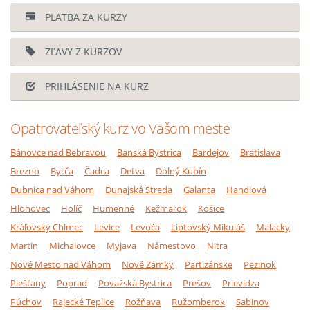
PLATBA ZA KURZY
ZĽAVY Z KURZOV
PRIHLÁSENIE NA KURZ
Opatrovateľský kurz vo Vašom meste
Bánovce nad Bebravou
Banská Bystrica
Bardejov
Bratislava
Brezno
Bytča
Čadca
Detva
Dolný Kubín
Dubnica nad Váhom
Dunajská Streda
Galanta
Handlová
Hlohovec
Holíč
Humenné
Kežmarok
Košice
Kráľovský Chlmec
Levice
Levoča
Liptovský Mikuláš
Malacky
Martin
Michalovce
Myjava
Námestovo
Nitra
Nové Mesto nad Váhom
Nové Zámky
Partizánske
Pezinok
Piešťany
Poprad
Považská Bystrica
Prešov
Prievidza
Púchov
Rajecké Teplice
Rožňava
Ružomberok
Sabinov