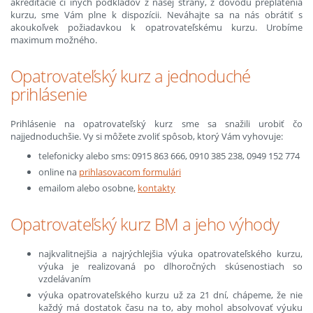
akreditácie či iných podkladov z našej strany, z dôvodu preplatenia
kurzu, sme Vám plne k dispozícii. Neváhajte sa na nás obrátiť s
akoukoľvek požiadavkou k opatrovateľskému kurzu. Urobíme
maximum možného.
Opatrovateľský kurz a jednoduché
prihlásenie
Prihlásenie na opatrovateľský kurz sme sa snažili urobiť čo
najjednoduchšie. Vy si môžete zvoliť spôsob, ktorý Vám vyhovuje:
telefonicky alebo sms: 0915 863 666, 0910 385 238, 0949 152 774
online na
prihlasovacom formulári
emailom alebo osobne,
kontakty
Opatrovateľský kurz BM a jeho výhody
najkvalitnejšia a najrýchlejšia výuka opatrovateľského kurzu,
výuka je realizovaná po dlhoročných skúsenostiach so
vzdelávaním
výuka opatrovateľského kurzu už za 21 dní, chápeme, že nie
každý má dostatok času na to, aby mohol absolvovať výuku