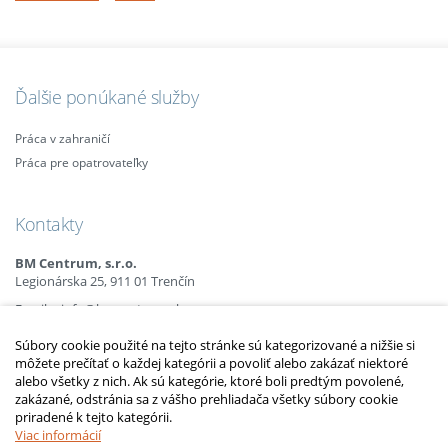
Ďalšie ponúkané služby
Práca v zahraničí
Práca pre opatrovateľky
Kontakty
BM Centrum, s.r.o.
Legionárska 25, 911 01 Trenčín
Email:
info@bmcentrum.sk
Mobil:
+421 (0)915 863 666
Súbory cookie použité na tejto stránke sú kategorizované a nižšie si
+421 (0)910 385 238
môžete prečítať o každej kategórii a povoliť alebo zakázať niektoré
+421 (0)949 152 774
alebo všetky z nich. Ak sú kategórie, ktoré boli predtým povolené,
zakázané, odstránia sa z vášho prehliadača všetky súbory cookie
priradené k tejto kategórii.
2010 – 2014 © Copyright
opatrovatelsky-kurz.sk
. Všetky práva vyhradené.
Upraviť nastavenia Cookies
Viac informácií