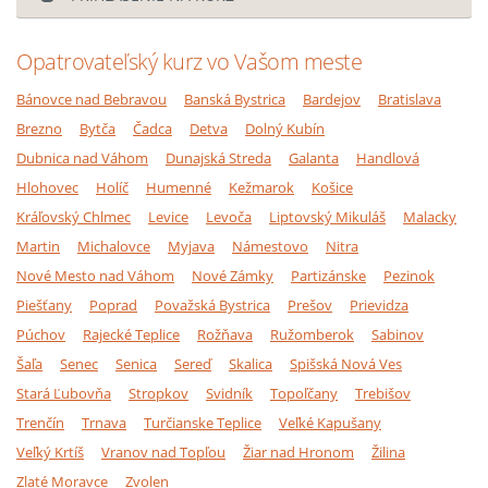
Opatrovateľský kurz vo Vašom meste
Bánovce nad Bebravou
Banská Bystrica
Bardejov
Bratislava
Brezno
Bytča
Čadca
Detva
Dolný Kubín
Dubnica nad Váhom
Dunajská Streda
Galanta
Handlová
Hlohovec
Holíč
Humenné
Kežmarok
Košice
Kráľovský Chlmec
Levice
Levoča
Liptovský Mikuláš
Malacky
Martin
Michalovce
Myjava
Námestovo
Nitra
Nové Mesto nad Váhom
Nové Zámky
Partizánske
Pezinok
Piešťany
Poprad
Považská Bystrica
Prešov
Prievidza
Púchov
Rajecké Teplice
Rožňava
Ružomberok
Sabinov
Šaľa
Senec
Senica
Sereď
Skalica
Spišská Nová Ves
Stará Ľubovňa
Stropkov
Svidník
Topoľčany
Trebišov
Trenčín
Trnava
Turčianske Teplice
Veľké Kapušany
Veľký Krtíš
Vranov nad Topľou
Žiar nad Hronom
Žilina
Zlaté Moravce
Zvolen