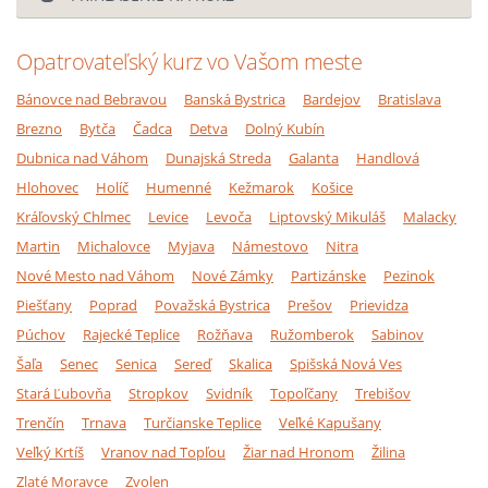
Opatrovateľský kurz vo Vašom meste
Bánovce nad Bebravou
Banská Bystrica
Bardejov
Bratislava
Brezno
Bytča
Čadca
Detva
Dolný Kubín
Dubnica nad Váhom
Dunajská Streda
Galanta
Handlová
Hlohovec
Holíč
Humenné
Kežmarok
Košice
Kráľovský Chlmec
Levice
Levoča
Liptovský Mikuláš
Malacky
Martin
Michalovce
Myjava
Námestovo
Nitra
Nové Mesto nad Váhom
Nové Zámky
Partizánske
Pezinok
Piešťany
Poprad
Považská Bystrica
Prešov
Prievidza
Púchov
Rajecké Teplice
Rožňava
Ružomberok
Sabinov
Šaľa
Senec
Senica
Sereď
Skalica
Spišská Nová Ves
Stará Ľubovňa
Stropkov
Svidník
Topoľčany
Trebišov
Trenčín
Trnava
Turčianske Teplice
Veľké Kapušany
Veľký Krtíš
Vranov nad Topľou
Žiar nad Hronom
Žilina
Zlaté Moravce
Zvolen