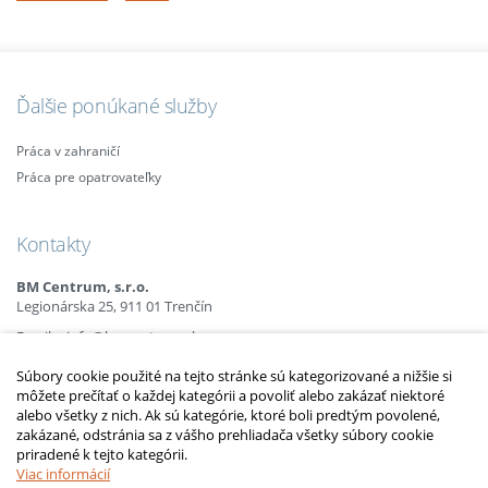
Ďalšie ponúkané služby
Práca v zahraničí
Práca pre opatrovateľky
Kontakty
BM Centrum, s.r.o.
Legionárska 25, 911 01 Trenčín
Email:
info@bmcentrum.sk
Mobil:
+421 (0)915 863 666
Súbory cookie použité na tejto stránke sú kategorizované a nižšie si
+421 (0)910 385 238
môžete prečítať o každej kategórii a povoliť alebo zakázať niektoré
+421 (0)949 152 774
alebo všetky z nich. Ak sú kategórie, ktoré boli predtým povolené,
zakázané, odstránia sa z vášho prehliadača všetky súbory cookie
priradené k tejto kategórii.
2010 – 2014 © Copyright
opatrovatelsky-kurz.sk
. Všetky práva vyhradené.
Upraviť nastavenia Cookies
Viac informácií