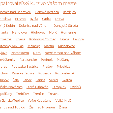
patrovateľský kurz vo Vašom meste
novce nad Bebravou
Banská Bystrica
Bardejov
atislava
Brezno
Bytča
Čadca
Detva
lný Kubín
Dubnica nad Váhom
Dunajská Streda
lanta
Handlová
Hlohovec
Holíč
Humenné
ežmarok
Košice
Kráľovský Chlmec
Levice
Levoča
ptovský Mikuláš
Malacky
Martin
Michalovce
yjava
Námestovo
Nitra
Nové Mesto nad Váhom
ové Zámky
Partizánske
Pezinok
Piešťany
oprad
Považská Bystrica
Prešov
Prievidza
úchov
Rajecké Teplice
Rožňava
Ružomberok
binov
Šaľa
Senec
Senica
Sereď
Skalica
išská Nová Ves
Stará Ľubovňa
Stropkov
Svidník
poľčany
Trebišov
Trenčín
Trnava
rčianske Teplice
Veľké Kapušany
Veľký Krtíš
anov nad Topľou
Žiar nad Hronom
Žilina