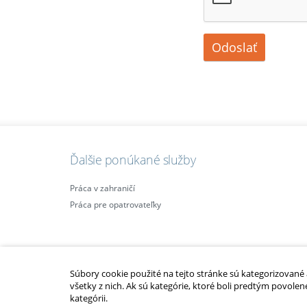
Odoslať
Ďalšie ponúkané služby
Práca v zahraničí
Práca pre opatrovateľky
Súbory cookie použité na tejto stránke sú kategorizované a 
všetky z nich. Ak sú kategórie, ktoré boli predtým povolen
kategórii.
2010 – 2014 © Copyright
opatrovatelsky-kurz.sk
. Všetky práva vyhraden