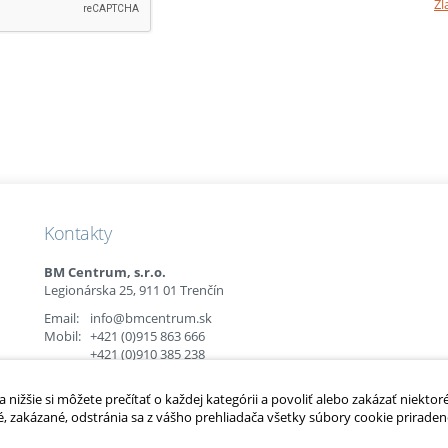
Zl
Kontakty
BM Centrum, s.r.o.
Legionárska 25, 911 01 Trenčín
Email:
info@bmcentrum.sk
Mobil:
+421 (0)915 863 666
+421 (0)910 385 238
+421 (0)949 152 774
nižšie si môžete prečítať o každej kategórii a povoliť alebo zakázať niektor
é, zakázané, odstránia sa z vášho prehliadača všetky súbory cookie priradené
é.