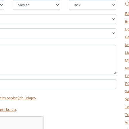
O
Bá
Br
Do
Ga
K
Li
M
N
P
P
Sa
ním osobných údajov
.
Sp
To
mi kurzu
.
Tu
Vr