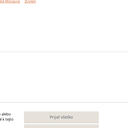
até Moravce
Zvolen
é alebo
Prijať všetko
 k tejto