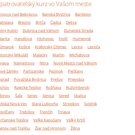
patrovateľský kurz vo Vašom meste
novce nad Bebravou
Banská Bystrica
Bardejov
atislava
Brezno
Bytča
Čadca
Detva
lný Kubín
Dubnica nad Váhom
Dunajská Streda
lanta
Handlová
Hlohovec
Holíč
Humenné
ežmarok
Košice
Kráľovský Chlmec
Levice
Levoča
ptovský Mikuláš
Malacky
Martin
Michalovce
yjava
Námestovo
Nitra
Nové Mesto nad Váhom
ové Zámky
Partizánske
Pezinok
Piešťany
oprad
Považská Bystrica
Prešov
Prievidza
úchov
Rajecké Teplice
Rožňava
Ružomberok
binov
Šaľa
Senec
Senica
Sereď
Skalica
išská Nová Ves
Stará Ľubovňa
Stropkov
Svidník
poľčany
Trebišov
Trenčín
Trnava
rčianske Teplice
Veľké Kapušany
Veľký Krtíš
anov nad Topľou
Žiar nad Hronom
Žilina