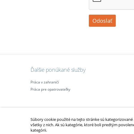
Odoslať
Ďalšie ponúkané služby
Práca v zahraničí
Práca pre opatrovateľky
Súbory cookie použité na tejto stránke sú kategorizované a 
všetky z nich. Ak sú kategórie, ktoré boli predtým povolen
kategórii.
2010 – 2014 © Copyright
opatrovatelsky-kurz.sk
. Všetky práva vyhraden