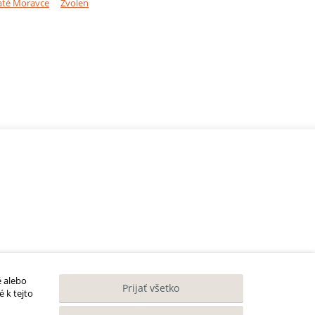
até Moravce
Zvolen
é alebo
Prijať všetko
 k tejto