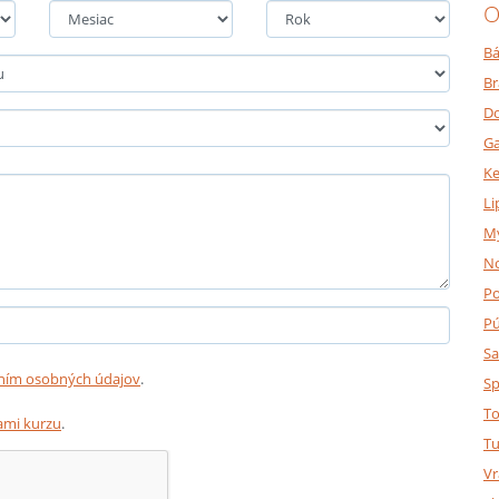
O
Bá
Br
Do
Ga
K
Li
M
N
P
P
Sa
ním osobných údajov
.
Sp
To
mi kurzu
.
Tu
Vr