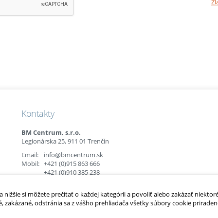
Zl
Kontakty
BM Centrum, s.r.o.
Legionárska 25, 911 01 Trenčín
Email:
info@bmcentrum.sk
Mobil:
+421 (0)915 863 666
+421 (0)910 385 238
+421 (0)949 152 774
nižšie si môžete prečítať o každej kategórii a povoliť alebo zakázať niektor
é, zakázané, odstránia sa z vášho prehliadača všetky súbory cookie priradené
é.