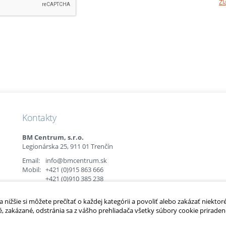
Zl
Kontakty
BM Centrum, s.r.o.
Legionárska 25, 911 01 Trenčín
Email:
info@bmcentrum.sk
Mobil:
+421 (0)915 863 666
+421 (0)910 385 238
+421 (0)949 152 774
nižšie si môžete prečítať o každej kategórii a povoliť alebo zakázať niektor
é, zakázané, odstránia sa z vášho prehliadača všetky súbory cookie priradené
é.