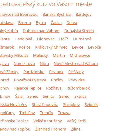
patrovateľský kurz vo Vašom meste
novce nad Bebravou
Banská Bystrica
Bardejov
atislava
Brezno
Bytča
Čadca
Detva
lný Kubín
Dubnica nad Váhom
Dunajská Streda
lanta
Handlová
Hlohovec
Holíč
Humenné
ežmarok
Košice
Kráľovský Chlmec
Levice
Levoča
ptovský Mikuláš
Malacky
Martin
Michalovce
yjava
Námestovo
Nitra
Nové Mesto nad Váhom
ové Zámky
Partizánske
Pezinok
Piešťany
oprad
Považská Bystrica
Prešov
Prievidza
úchov
Rajecké Teplice
Rožňava
Ružomberok
binov
Šaľa
Senec
Senica
Sereď
Skalica
išská Nová Ves
Stará Ľubovňa
Stropkov
Svidník
poľčany
Trebišov
Trenčín
Trnava
rčianske Teplice
Veľké Kapušany
Veľký Krtíš
anov nad Topľou
Žiar nad Hronom
Žilina