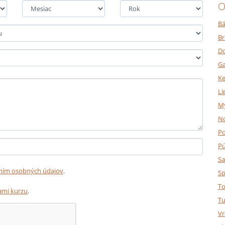
O
Bá
Br
Do
Ga
K
Li
M
N
P
P
Sa
ním osobných údajov
.
Sp
To
mi kurzu
.
Tu
Vr