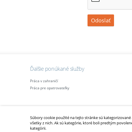
Odoslať
Ďalšie ponúkané služby
Práca v zahraničí
Práca pre opatrovateľky
Súbory cookie použité na tejto stránke sú kategorizované a 
všetky z nich. Ak sú kategórie, ktoré boli predtým povolen
kategórii.
2010 – 2014 © Copyright
opatrovatelsky-kurz.sk
. Všetky práva vyhraden