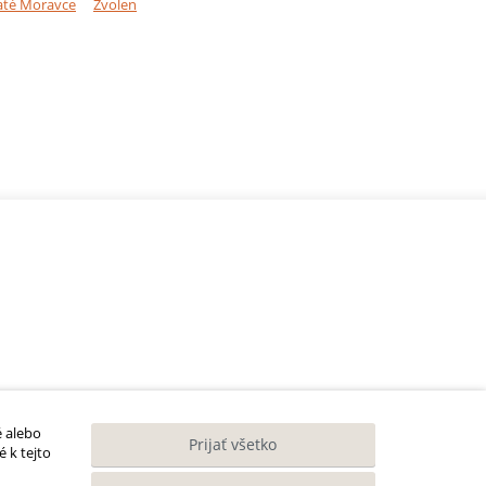
até Moravce
Zvolen
é alebo
Prijať všetko
 k tejto