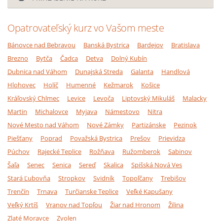
Opatrovateľský kurz vo Vašom meste
Bánovce nad Bebravou
Banská Bystrica
Bardejov
Bratislava
Brezno
Bytča
Čadca
Detva
Dolný Kubín
Dubnica nad Váhom
Dunajská Streda
Galanta
Handlová
Hlohovec
Holíč
Humenné
Kežmarok
Košice
Kráľovský Chlmec
Levice
Levoča
Liptovský Mikuláš
Malacky
Martin
Michalovce
Myjava
Námestovo
Nitra
Nové Mesto nad Váhom
Nové Zámky
Partizánske
Pezinok
Piešťany
Poprad
Považská Bystrica
Prešov
Prievidza
Púchov
Rajecké Teplice
Rožňava
Ružomberok
Sabinov
Šaľa
Senec
Senica
Sereď
Skalica
Spišská Nová Ves
Stará Ľubovňa
Stropkov
Svidník
Topoľčany
Trebišov
Trenčín
Trnava
Turčianske Teplice
Veľké Kapušany
Veľký Krtíš
Vranov nad Topľou
Žiar nad Hronom
Žilina
Zlaté Moravce
Zvolen