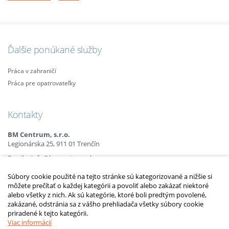
Ďalšie ponúkané služby
Práca v zahraničí
Práca pre opatrovateľky
Kontakty
BM Centrum, s.r.o.
Legionárska 25, 911 01 Trenčín
Email:
info@bmcentrum.sk
Mobil:
+421 (0)915 863 666
Súbory cookie použité na tejto stránke sú kategorizované a nižšie si
+421 (0)910 385 238
môžete prečítať o každej kategórii a povoliť alebo zakázať niektoré
+421 (0)949 152 774
alebo všetky z nich. Ak sú kategórie, ktoré boli predtým povolené,
zakázané, odstránia sa z vášho prehliadača všetky súbory cookie
priradené k tejto kategórii.
2010 – 2014 © Copyright
opatrovatelsky-kurz.sk
. Všetky práva vyhradené.
Upraviť nastavenia Cookies
Viac informácií