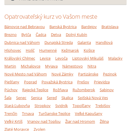
Opatrovateľský kurz vo Vašom meste
Bánovce nad Bebravou
Banská Bystrica
Bardejov
Bratislava
Brezno
Bytča
Čadca
Detva
Dolný Kubín
Dubnica nad Váhom
Dunajská Streda
Galanta
Handlová
Hlohovec
Holíč
Humenné
Kežmarok
Košice
Kráľovský Chlmec
Levice
Levoča
Liptovský Mikuláš
Malacky
Martin
Michalovce
Myjava
Námestovo
Nitra
Nové Mesto nad Váhom
Nové Zámky
Partizánske
Pezinok
Piešťany
Poprad
Považská Bystrica
Prešov
Prievidza
Púchov
Rajecké Teplice
Rožňava
Ružomberok
Sabinov
Šaľa
Senec
Senica
Sereď
Skalica
Spišská Nová Ves
Stará Ľubovňa
Stropkov
Svidník
Topoľčany
Trebišov
Trenčín
Trnava
Turčianske Teplice
Veľké Kapušany
Veľký Krtíš
Vranov nad Topľou
Žiar nad Hronom
Žilina
Zlaté Moravce
Zvolen