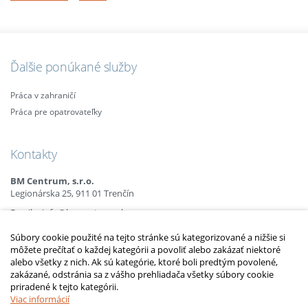
Ďalšie ponúkané služby
Práca v zahraničí
Práca pre opatrovateľky
Kontakty
BM Centrum, s.r.o.
Legionárska 25, 911 01 Trenčín
Email:
info@bmcentrum.sk
Mobil:
+421 (0)915 863 666
Súbory cookie použité na tejto stránke sú kategorizované a nižšie si
+421 (0)910 385 238
môžete prečítať o každej kategórii a povoliť alebo zakázať niektoré
+421 (0)949 152 774
alebo všetky z nich. Ak sú kategórie, ktoré boli predtým povolené,
zakázané, odstránia sa z vášho prehliadača všetky súbory cookie
priradené k tejto kategórii.
2010 – 2014 © Copyright
opatrovatelsky-kurz.sk
. Všetky práva vyhradené.
Upraviť nastavenia Cookies
Viac informácií