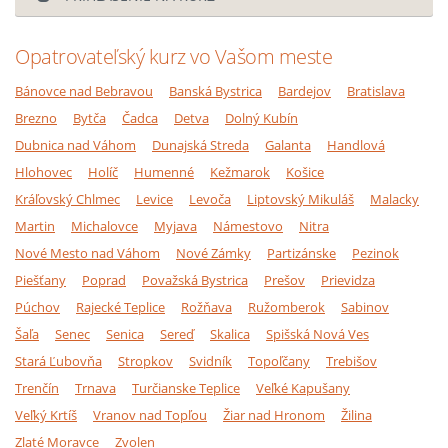
Opatrovateľský kurz vo Vašom meste
Bánovce nad Bebravou
Banská Bystrica
Bardejov
Bratislava
Brezno
Bytča
Čadca
Detva
Dolný Kubín
Dubnica nad Váhom
Dunajská Streda
Galanta
Handlová
Hlohovec
Holíč
Humenné
Kežmarok
Košice
Kráľovský Chlmec
Levice
Levoča
Liptovský Mikuláš
Malacky
Martin
Michalovce
Myjava
Námestovo
Nitra
Nové Mesto nad Váhom
Nové Zámky
Partizánske
Pezinok
Piešťany
Poprad
Považská Bystrica
Prešov
Prievidza
Púchov
Rajecké Teplice
Rožňava
Ružomberok
Sabinov
Šaľa
Senec
Senica
Sereď
Skalica
Spišská Nová Ves
Stará Ľubovňa
Stropkov
Svidník
Topoľčany
Trebišov
Trenčín
Trnava
Turčianske Teplice
Veľké Kapušany
Veľký Krtíš
Vranov nad Topľou
Žiar nad Hronom
Žilina
Zlaté Moravce
Zvolen