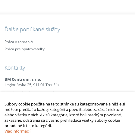
Ďalšie ponúkané služby
Práca v zahraničí
Práca pre opatrovateľky
Kontakty
BM Centrum, s.r.o.
Legionárska 25, 911 01 Trenčín
Email:
info@bmcentrum.sk
Mobil:
+421 (0)915 863 666
Súbory cookie použité na tejto stránke sú kategorizované a nižšie si
+421 (0)910 385 238
môžete prečítať o každej kategórii a povoliť alebo zakázať niektoré
+421 (0)949 152 774
alebo všetky z nich. Ak sú kategórie, ktoré boli predtým povolené,
zakázané, odstránia sa z vášho prehliadača všetky súbory cookie
priradené k tejto kategórii.
2010 – 2014 © Copyright
opatrovatelsky-kurz.sk
. Všetky práva vyhradené.
Upraviť nastavenia Cookies
Viac informácií