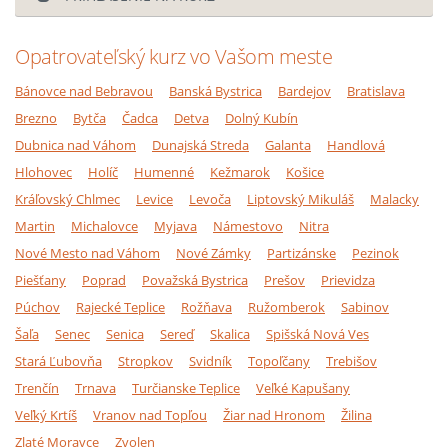
Opatrovateľský kurz vo Vašom meste
Bánovce nad Bebravou
Banská Bystrica
Bardejov
Bratislava
Brezno
Bytča
Čadca
Detva
Dolný Kubín
Dubnica nad Váhom
Dunajská Streda
Galanta
Handlová
Hlohovec
Holíč
Humenné
Kežmarok
Košice
Kráľovský Chlmec
Levice
Levoča
Liptovský Mikuláš
Malacky
Martin
Michalovce
Myjava
Námestovo
Nitra
Nové Mesto nad Váhom
Nové Zámky
Partizánske
Pezinok
Piešťany
Poprad
Považská Bystrica
Prešov
Prievidza
Púchov
Rajecké Teplice
Rožňava
Ružomberok
Sabinov
Šaľa
Senec
Senica
Sereď
Skalica
Spišská Nová Ves
Stará Ľubovňa
Stropkov
Svidník
Topoľčany
Trebišov
Trenčín
Trnava
Turčianske Teplice
Veľké Kapušany
Veľký Krtíš
Vranov nad Topľou
Žiar nad Hronom
Žilina
Zlaté Moravce
Zvolen