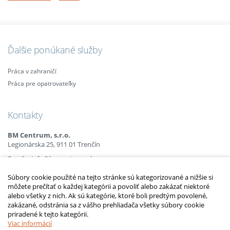
Ďalšie ponúkané služby
Práca v zahraničí
Práca pre opatrovateľky
Kontakty
BM Centrum, s.r.o.
Legionárska 25, 911 01 Trenčín
Email:
info@bmcentrum.sk
Mobil:
+421 (0)915 863 666
Súbory cookie použité na tejto stránke sú kategorizované a nižšie si
+421 (0)910 385 238
môžete prečítať o každej kategórii a povoliť alebo zakázať niektoré
+421 (0)949 152 774
alebo všetky z nich. Ak sú kategórie, ktoré boli predtým povolené,
zakázané, odstránia sa z vášho prehliadača všetky súbory cookie
priradené k tejto kategórii.
2010 – 2014 © Copyright
opatrovatelsky-kurz.sk
. Všetky práva vyhradené.
Upraviť nastavenia Cookies
Viac informácií