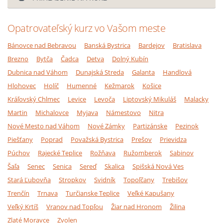
Opatrovateľský kurz vo Vašom meste
Bánovce nad Bebravou
Banská Bystrica
Bardejov
Bratislava
Brezno
Bytča
Čadca
Detva
Dolný Kubín
Dubnica nad Váhom
Dunajská Streda
Galanta
Handlová
Hlohovec
Holíč
Humenné
Kežmarok
Košice
Kráľovský Chlmec
Levice
Levoča
Liptovský Mikuláš
Malacky
Martin
Michalovce
Myjava
Námestovo
Nitra
Nové Mesto nad Váhom
Nové Zámky
Partizánske
Pezinok
Piešťany
Poprad
Považská Bystrica
Prešov
Prievidza
Púchov
Rajecké Teplice
Rožňava
Ružomberok
Sabinov
Šaľa
Senec
Senica
Sereď
Skalica
Spišská Nová Ves
Stará Ľubovňa
Stropkov
Svidník
Topoľčany
Trebišov
Trenčín
Trnava
Turčianske Teplice
Veľké Kapušany
Veľký Krtíš
Vranov nad Topľou
Žiar nad Hronom
Žilina
Zlaté Moravce
Zvolen