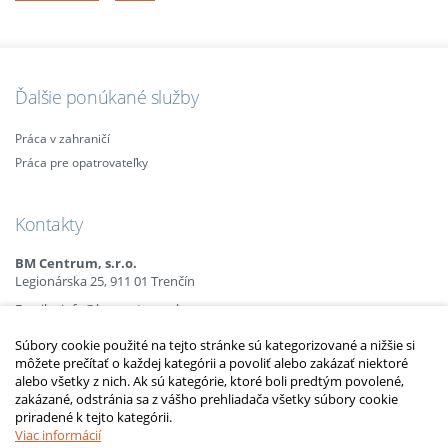
Ďalšie ponúkané služby
Práca v zahraničí
Práca pre opatrovateľky
Kontakty
BM Centrum, s.r.o.
Legionárska 25, 911 01 Trenčín
Email:
info@bmcentrum.sk
Mobil:
+421 (0)915 863 666
Súbory cookie použité na tejto stránke sú kategorizované a nižšie si
+421 (0)910 385 238
môžete prečítať o každej kategórii a povoliť alebo zakázať niektoré
+421 (0)949 152 774
alebo všetky z nich. Ak sú kategórie, ktoré boli predtým povolené,
zakázané, odstránia sa z vášho prehliadača všetky súbory cookie
priradené k tejto kategórii.
2010 – 2014 © Copyright
opatrovatelsky-kurz.sk
. Všetky práva vyhradené.
Upraviť nastavenia Cookies
Viac informácií