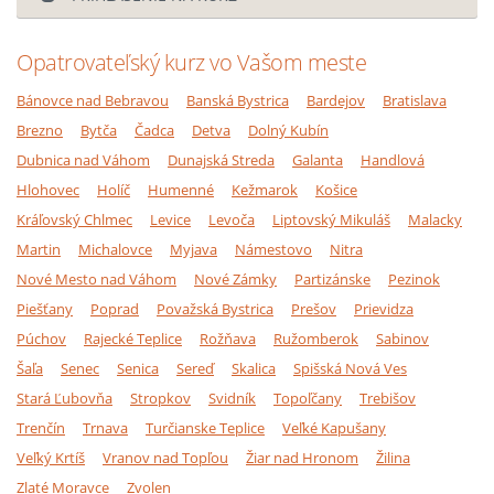
Opatrovateľský kurz vo Vašom meste
Bánovce nad Bebravou
Banská Bystrica
Bardejov
Bratislava
Brezno
Bytča
Čadca
Detva
Dolný Kubín
Dubnica nad Váhom
Dunajská Streda
Galanta
Handlová
Hlohovec
Holíč
Humenné
Kežmarok
Košice
Kráľovský Chlmec
Levice
Levoča
Liptovský Mikuláš
Malacky
Martin
Michalovce
Myjava
Námestovo
Nitra
Nové Mesto nad Váhom
Nové Zámky
Partizánske
Pezinok
Piešťany
Poprad
Považská Bystrica
Prešov
Prievidza
Púchov
Rajecké Teplice
Rožňava
Ružomberok
Sabinov
Šaľa
Senec
Senica
Sereď
Skalica
Spišská Nová Ves
Stará Ľubovňa
Stropkov
Svidník
Topoľčany
Trebišov
Trenčín
Trnava
Turčianske Teplice
Veľké Kapušany
Veľký Krtíš
Vranov nad Topľou
Žiar nad Hronom
Žilina
Zlaté Moravce
Zvolen