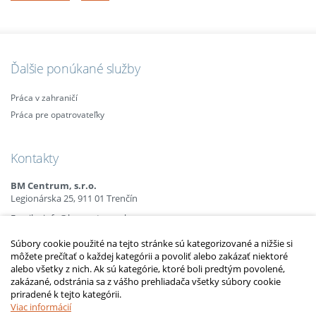
Ďalšie ponúkané služby
Práca v zahraničí
Práca pre opatrovateľky
Kontakty
BM Centrum, s.r.o.
Legionárska 25, 911 01 Trenčín
Email:
info@bmcentrum.sk
Mobil:
+421 (0)915 863 666
Súbory cookie použité na tejto stránke sú kategorizované a nižšie si
+421 (0)910 385 238
môžete prečítať o každej kategórii a povoliť alebo zakázať niektoré
+421 (0)949 152 774
alebo všetky z nich. Ak sú kategórie, ktoré boli predtým povolené,
zakázané, odstránia sa z vášho prehliadača všetky súbory cookie
priradené k tejto kategórii.
2010 – 2014 © Copyright
opatrovatelsky-kurz.sk
. Všetky práva vyhradené.
Upraviť nastavenia Cookies
Viac informácií