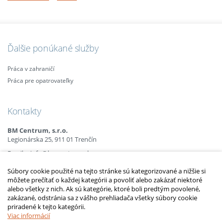
Ďalšie ponúkané služby
Práca v zahraničí
Práca pre opatrovateľky
Kontakty
BM Centrum, s.r.o.
Legionárska 25, 911 01 Trenčín
Email:
info@bmcentrum.sk
Mobil:
+421 (0)915 863 666
Súbory cookie použité na tejto stránke sú kategorizované a nižšie si
+421 (0)910 385 238
môžete prečítať o každej kategórii a povoliť alebo zakázať niektoré
+421 (0)949 152 774
alebo všetky z nich. Ak sú kategórie, ktoré boli predtým povolené,
zakázané, odstránia sa z vášho prehliadača všetky súbory cookie
priradené k tejto kategórii.
2010 – 2014 © Copyright
opatrovatelsky-kurz.sk
. Všetky práva vyhradené.
Upraviť nastavenia Cookies
Viac informácií