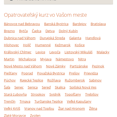
Opatrovateľský kurz vo Vašom meste
Bánovce nad Bebravou
Banská Bystrica
Bardejov
Bratislava
Brezno
Bytča
Čadca
Detva
Dolný Kubín
Dubnica nad Váhom
Dunajská Streda
Galanta
Handlová
Hlohovec
Holíč
Humenné
Kežmarok
Košice
Kráľovský Chlmec
Levice
Levoča
Liptovský Mikuláš
Malacky
Martin
Michalovce
Myjava
Námestovo
Nitra
Nové Mesto nad Váhom
Nové Zámky
Partizánske
Pezinok
Piešťany
Poprad
Považská Bystrica
Prešov
Prievidza
Púchov
Rajecké Teplice
Rožňava
Ružomberok
Sabinov
Šaľa
Senec
Senica
Sereď
Skalica
Spišská Nová Ves
Stará Ľubovňa
Stropkov
Svidník
Topoľčany
Trebišov
Trenčín
Trnava
Turčianske Teplice
Veľké Kapušany
Veľký Krtíš
Vranov nad Topľou
Žiar nad Hronom
Žilina
Zlaté Moravce
Zvolen