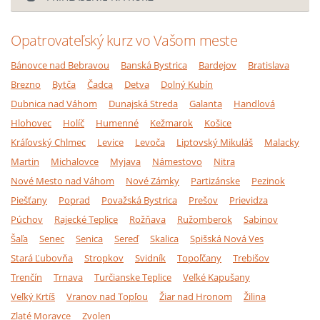
Opatrovateľský kurz vo Vašom meste
Bánovce nad Bebravou
Banská Bystrica
Bardejov
Bratislava
Brezno
Bytča
Čadca
Detva
Dolný Kubín
Dubnica nad Váhom
Dunajská Streda
Galanta
Handlová
Hlohovec
Holíč
Humenné
Kežmarok
Košice
Kráľovský Chlmec
Levice
Levoča
Liptovský Mikuláš
Malacky
Martin
Michalovce
Myjava
Námestovo
Nitra
Nové Mesto nad Váhom
Nové Zámky
Partizánske
Pezinok
Piešťany
Poprad
Považská Bystrica
Prešov
Prievidza
Púchov
Rajecké Teplice
Rožňava
Ružomberok
Sabinov
Šaľa
Senec
Senica
Sereď
Skalica
Spišská Nová Ves
Stará Ľubovňa
Stropkov
Svidník
Topoľčany
Trebišov
Trenčín
Trnava
Turčianske Teplice
Veľké Kapušany
Veľký Krtíš
Vranov nad Topľou
Žiar nad Hronom
Žilina
Zlaté Moravce
Zvolen