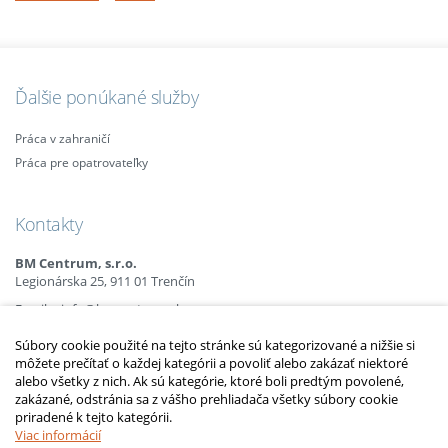
Ďalšie ponúkané služby
Práca v zahraničí
Práca pre opatrovateľky
Kontakty
BM Centrum, s.r.o.
Legionárska 25, 911 01 Trenčín
Email:
info@bmcentrum.sk
Mobil:
+421 (0)915 863 666
Súbory cookie použité na tejto stránke sú kategorizované a nižšie si
+421 (0)910 385 238
môžete prečítať o každej kategórii a povoliť alebo zakázať niektoré
+421 (0)949 152 774
alebo všetky z nich. Ak sú kategórie, ktoré boli predtým povolené,
zakázané, odstránia sa z vášho prehliadača všetky súbory cookie
priradené k tejto kategórii.
2010 – 2014 © Copyright
opatrovatelsky-kurz.sk
. Všetky práva vyhradené.
Upraviť nastavenia Cookies
Viac informácií