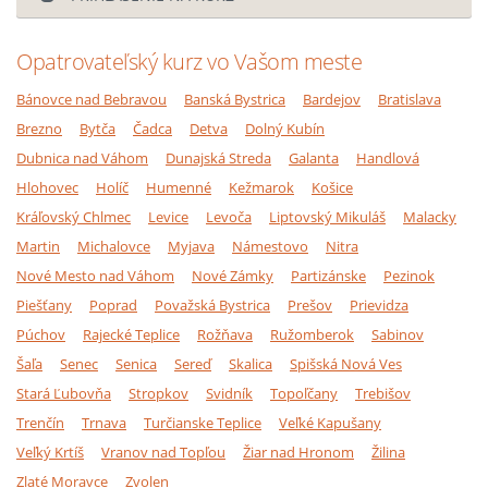
Opatrovateľský kurz vo Vašom meste
Bánovce nad Bebravou
Banská Bystrica
Bardejov
Bratislava
Brezno
Bytča
Čadca
Detva
Dolný Kubín
Dubnica nad Váhom
Dunajská Streda
Galanta
Handlová
Hlohovec
Holíč
Humenné
Kežmarok
Košice
Kráľovský Chlmec
Levice
Levoča
Liptovský Mikuláš
Malacky
Martin
Michalovce
Myjava
Námestovo
Nitra
Nové Mesto nad Váhom
Nové Zámky
Partizánske
Pezinok
Piešťany
Poprad
Považská Bystrica
Prešov
Prievidza
Púchov
Rajecké Teplice
Rožňava
Ružomberok
Sabinov
Šaľa
Senec
Senica
Sereď
Skalica
Spišská Nová Ves
Stará Ľubovňa
Stropkov
Svidník
Topoľčany
Trebišov
Trenčín
Trnava
Turčianske Teplice
Veľké Kapušany
Veľký Krtíš
Vranov nad Topľou
Žiar nad Hronom
Žilina
Zlaté Moravce
Zvolen