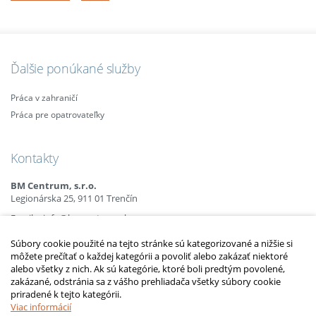
Ďalšie ponúkané služby
Práca v zahraničí
Práca pre opatrovateľky
Kontakty
BM Centrum, s.r.o.
Legionárska 25, 911 01 Trenčín
Email:
info@bmcentrum.sk
Mobil:
+421 (0)915 863 666
Súbory cookie použité na tejto stránke sú kategorizované a nižšie si
+421 (0)910 385 238
môžete prečítať o každej kategórii a povoliť alebo zakázať niektoré
+421 (0)949 152 774
alebo všetky z nich. Ak sú kategórie, ktoré boli predtým povolené,
zakázané, odstránia sa z vášho prehliadača všetky súbory cookie
priradené k tejto kategórii.
2010 – 2014 © Copyright
opatrovatelsky-kurz.sk
. Všetky práva vyhradené.
Upraviť nastavenia Cookies
Viac informácií