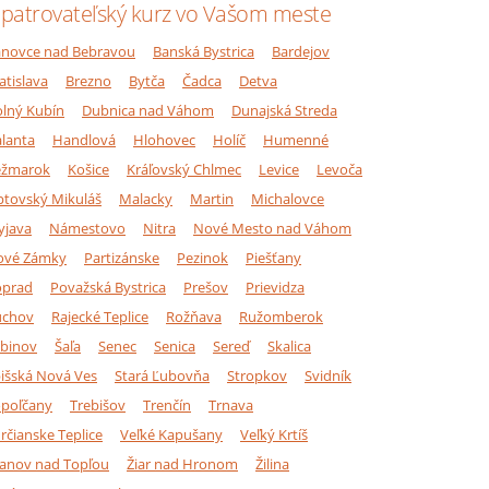
patrovateľský kurz vo Vašom meste
novce nad Bebravou
Banská Bystrica
Bardejov
atislava
Brezno
Bytča
Čadca
Detva
lný Kubín
Dubnica nad Váhom
Dunajská Streda
lanta
Handlová
Hlohovec
Holíč
Humenné
ežmarok
Košice
Kráľovský Chlmec
Levice
Levoča
ptovský Mikuláš
Malacky
Martin
Michalovce
yjava
Námestovo
Nitra
Nové Mesto nad Váhom
ové Zámky
Partizánske
Pezinok
Piešťany
oprad
Považská Bystrica
Prešov
Prievidza
úchov
Rajecké Teplice
Rožňava
Ružomberok
binov
Šaľa
Senec
Senica
Sereď
Skalica
išská Nová Ves
Stará Ľubovňa
Stropkov
Svidník
poľčany
Trebišov
Trenčín
Trnava
rčianske Teplice
Veľké Kapušany
Veľký Krtíš
anov nad Topľou
Žiar nad Hronom
Žilina