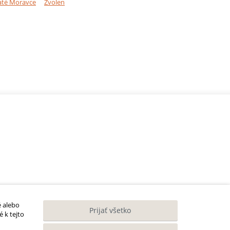
até Moravce
Zvolen
é alebo
Prijať všetko
 k tejto