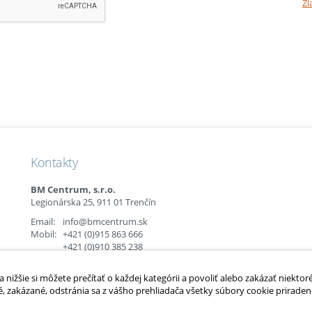
Zl
Kontakty
BM Centrum, s.r.o.
Legionárska 25, 911 01 Trenčín
Email:
info@bmcentrum.sk
Mobil:
+421 (0)915 863 666
+421 (0)910 385 238
+421 (0)949 152 774
nižšie si môžete prečítať o každej kategórii a povoliť alebo zakázať niektor
é, zakázané, odstránia sa z vášho prehliadača všetky súbory cookie priradené
é.