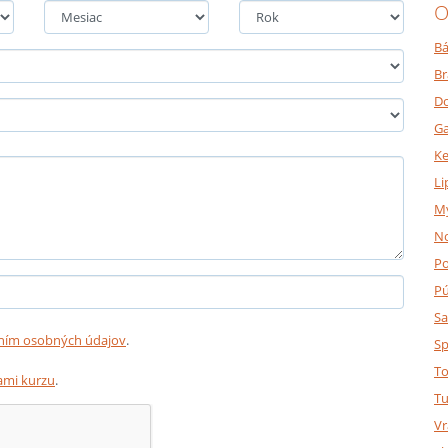
O
Bá
Br
Do
Ga
K
Li
M
N
P
P
Sa
ním osobných údajov
.
Sp
To
mi kurzu
.
Tu
Vr