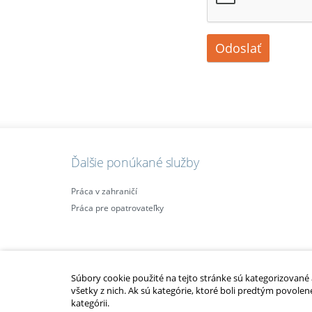
Odoslať
Ďalšie ponúkané služby
Práca v zahraničí
Práca pre opatrovateľky
Súbory cookie použité na tejto stránke sú kategorizované a 
všetky z nich. Ak sú kategórie, ktoré boli predtým povolen
kategórii.
2010 – 2014 © Copyright
opatrovatelsky-kurz.sk
. Všetky práva vyhraden