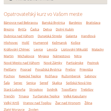
Opatrovateľský kurz vo Vašom meste
Bánovce nad Bebravou
Banská Bystrica
Bardejov
Bratislava
Brezno
Bytča
Čadca
Detva
Dolný Kubín
Dubnica nad Váhom
Dunajská Streda
Galanta
Handlová
Hlohovec
Holíč
Humenné
Kežmarok
Košice
Kráľovský Chlmec
Levice
Levoča
Liptovský Mikuláš
Malacky
Martin
Michalovce
Myjava
Námestovo
Nitra
Nové Mesto nad Váhom
Nové Zámky
Partizánske
Pezinok
Piešťany
Poprad
Považská Bystrica
Prešov
Prievidza
Púchov
Rajecké Teplice
Rožňava
Ružomberok
Sabinov
Šaľa
Senec
Senica
Sereď
Skalica
Spišská Nová Ves
Stará Ľubovňa
Stropkov
Svidník
Topoľčany
Trebišov
Trenčín
Trnava
Turčianske Teplice
Veľké Kapušany
Veľký Krtíš
Vranov nad Topľou
Žiar nad Hronom
Žilina
Zlaté Moravce
Zvolen