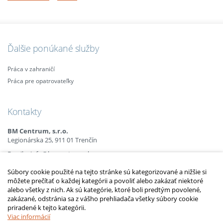
Ďalšie ponúkané služby
Práca v zahraničí
Práca pre opatrovateľky
Kontakty
BM Centrum, s.r.o.
Legionárska 25, 911 01 Trenčín
Email:
info@bmcentrum.sk
Mobil:
+421 (0)915 863 666
Súbory cookie použité na tejto stránke sú kategorizované a nižšie si
+421 (0)910 385 238
môžete prečítať o každej kategórii a povoliť alebo zakázať niektoré
+421 (0)949 152 774
alebo všetky z nich. Ak sú kategórie, ktoré boli predtým povolené,
zakázané, odstránia sa z vášho prehliadača všetky súbory cookie
priradené k tejto kategórii.
2010 – 2014 © Copyright
opatrovatelsky-kurz.sk
. Všetky práva vyhradené.
Upraviť nastavenia Cookies
Viac informácií