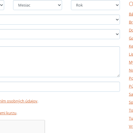
O
Bá
Br
Do
Ga
K
Li
M
N
P
P
Sa
ním osobných údajov
.
Sp
To
mi kurzu
.
Tu
Vr