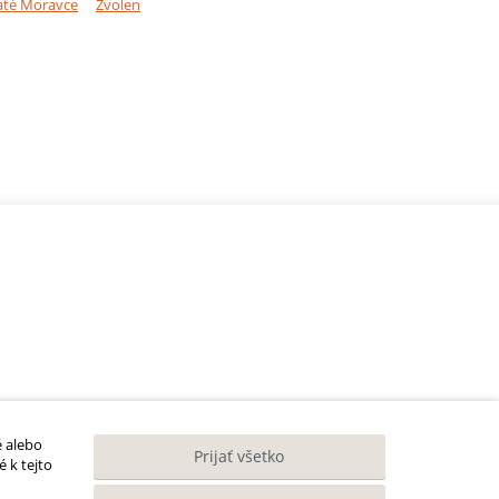
até Moravce
Zvolen
é alebo
Prijať všetko
 k tejto