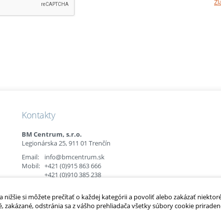
Zl
Kontakty
BM Centrum, s.r.o.
Legionárska 25, 911 01 Trenčín
Email:
info@bmcentrum.sk
Mobil:
+421 (0)915 863 666
+421 (0)910 385 238
+421 (0)949 152 774
nižšie si môžete prečítať o každej kategórii a povoliť alebo zakázať niektor
é, zakázané, odstránia sa z vášho prehliadača všetky súbory cookie priradené
é.