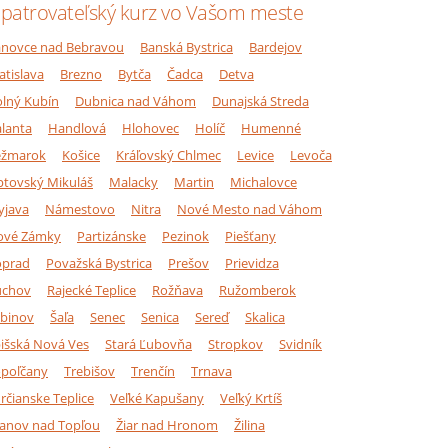
patrovateľský kurz vo Vašom meste
novce nad Bebravou
Banská Bystrica
Bardejov
atislava
Brezno
Bytča
Čadca
Detva
lný Kubín
Dubnica nad Váhom
Dunajská Streda
lanta
Handlová
Hlohovec
Holíč
Humenné
ežmarok
Košice
Kráľovský Chlmec
Levice
Levoča
ptovský Mikuláš
Malacky
Martin
Michalovce
yjava
Námestovo
Nitra
Nové Mesto nad Váhom
ové Zámky
Partizánske
Pezinok
Piešťany
oprad
Považská Bystrica
Prešov
Prievidza
úchov
Rajecké Teplice
Rožňava
Ružomberok
binov
Šaľa
Senec
Senica
Sereď
Skalica
išská Nová Ves
Stará Ľubovňa
Stropkov
Svidník
poľčany
Trebišov
Trenčín
Trnava
rčianske Teplice
Veľké Kapušany
Veľký Krtíš
anov nad Topľou
Žiar nad Hronom
Žilina