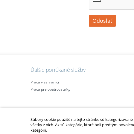
Odoslať
Ďalšie ponúkané služby
Práca v zahraničí
Práca pre opatrovateľky
Súbory cookie použité na tejto stránke sú kategorizované a 
všetky z nich. Ak sú kategórie, ktoré boli predtým povolen
kategórii.
2010 – 2014 © Copyright
opatrovatelsky-kurz.sk
. Všetky práva vyhraden