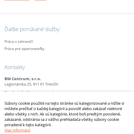
Ďalšie ponúkané služby
Práca v zahraničí
Práca pre opatrovateľky
Kontakty
BM Centrum, s.r.o.
Legionárska 25, 911 01 Trenčín
Email:
info@bmcentrum.sk
Mobil:
+421 (0)915 863 666
Súbory cookie použité na tejto stránke sú kategorizované a nižšie si
+421 (0)910 385 238
môžete prečítať o každej kategórii a povoliť alebo zakázať niektoré
+421 (0)949 152 774
alebo všetky z nich. Ak sú kategórie, ktoré boli predtým povolené,
zakázané, odstránia sa z vášho prehliadača všetky súbory cookie
priradené k tejto kategórii.
2010 – 2014 © Copyright
opatrovatelsky-kurz.sk
. Všetky práva vyhradené.
Upraviť nastavenia Cookies
Viac informácií