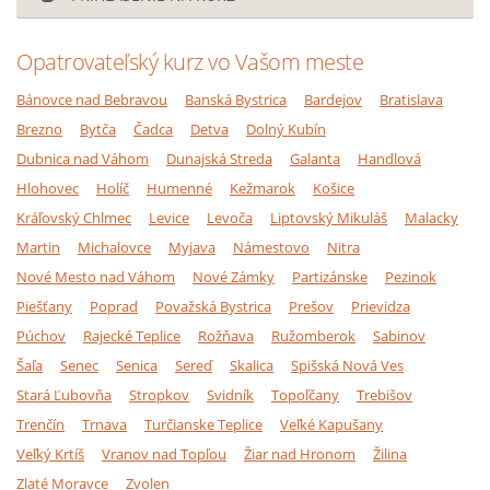
Opatrovateľský kurz vo Vašom meste
Bánovce nad Bebravou
Banská Bystrica
Bardejov
Bratislava
Brezno
Bytča
Čadca
Detva
Dolný Kubín
Dubnica nad Váhom
Dunajská Streda
Galanta
Handlová
Hlohovec
Holíč
Humenné
Kežmarok
Košice
Kráľovský Chlmec
Levice
Levoča
Liptovský Mikuláš
Malacky
Martin
Michalovce
Myjava
Námestovo
Nitra
Nové Mesto nad Váhom
Nové Zámky
Partizánske
Pezinok
Piešťany
Poprad
Považská Bystrica
Prešov
Prievidza
Púchov
Rajecké Teplice
Rožňava
Ružomberok
Sabinov
Šaľa
Senec
Senica
Sereď
Skalica
Spišská Nová Ves
Stará Ľubovňa
Stropkov
Svidník
Topoľčany
Trebišov
Trenčín
Trnava
Turčianske Teplice
Veľké Kapušany
Veľký Krtíš
Vranov nad Topľou
Žiar nad Hronom
Žilina
Zlaté Moravce
Zvolen