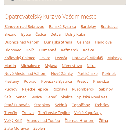
Opatrovateľský kurz vo Vašom meste
Bánovce nad Bebravou
Banská Bystrica
Bardejov
Bratislava
Brezno
Bytča
Čadca
Detva
Dolný Kubín
Dubnica nad Váhom
Dunajská Streda
Galanta
Handlová
Hlohovec
Holíč
Humenné
Kežmarok
Košice
Kráľovský Chlmec
Levice
Levoča
Liptovský Mikuláš
Malacky
Martin
Michalovce
Myjava
Námestovo
Nitra
Nové Mesto nad Váhom
Nové Zámky
Partizánske
Pezinok
Piešťany
Poprad
Považská Bystrica
Prešov
Prievidza
Púchov
Rajecké Teplice
Rožňava
Ružomberok
Sabinov
Šaľa
Senec
Senica
Sereď
Skalica
Spišská Nová Ves
Stará Ľubovňa
Stropkov
Svidník
Topoľčany
Trebišov
Trenčín
Trnava
Turčianske Teplice
Veľké Kapušany
Veľký Krtíš
Vranov nad Topľou
Žiar nad Hronom
Žilina
Zlaté Moravce
Zvolen