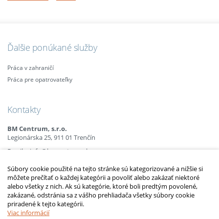
Ďalšie ponúkané služby
Práca v zahraničí
Práca pre opatrovateľky
Kontakty
BM Centrum, s.r.o.
Legionárska 25, 911 01 Trenčín
Email:
info@bmcentrum.sk
Mobil:
+421 (0)915 863 666
Súbory cookie použité na tejto stránke sú kategorizované a nižšie si
+421 (0)910 385 238
môžete prečítať o každej kategórii a povoliť alebo zakázať niektoré
+421 (0)949 152 774
alebo všetky z nich. Ak sú kategórie, ktoré boli predtým povolené,
zakázané, odstránia sa z vášho prehliadača všetky súbory cookie
priradené k tejto kategórii.
2010 – 2014 © Copyright
opatrovatelsky-kurz.sk
. Všetky práva vyhradené.
Upraviť nastavenia Cookies
Viac informácií