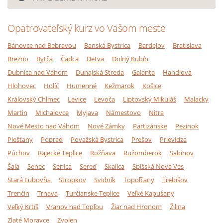
Opatrovateľský kurz vo Vašom meste
Bánovce nad Bebravou
Banská Bystrica
Bardejov
Bratislava
Brezno
Bytča
Čadca
Detva
Dolný Kubín
Dubnica nad Váhom
Dunajská Streda
Galanta
Handlová
Hlohovec
Holíč
Humenné
Kežmarok
Košice
Kráľovský Chlmec
Levice
Levoča
Liptovský Mikuláš
Malacky
Martin
Michalovce
Myjava
Námestovo
Nitra
Nové Mesto nad Váhom
Nové Zámky
Partizánske
Pezinok
Piešťany
Poprad
Považská Bystrica
Prešov
Prievidza
Púchov
Rajecké Teplice
Rožňava
Ružomberok
Sabinov
Šaľa
Senec
Senica
Sereď
Skalica
Spišská Nová Ves
Stará Ľubovňa
Stropkov
Svidník
Topoľčany
Trebišov
Trenčín
Trnava
Turčianske Teplice
Veľké Kapušany
Veľký Krtíš
Vranov nad Topľou
Žiar nad Hronom
Žilina
Zlaté Moravce
Zvolen