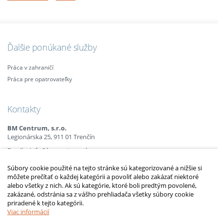
Ďalšie ponúkané služby
Práca v zahraničí
Práca pre opatrovateľky
Kontakty
BM Centrum, s.r.o.
Legionárska 25, 911 01 Trenčín
Email:
info@bmcentrum.sk
Mobil:
+421 (0)915 863 666
Súbory cookie použité na tejto stránke sú kategorizované a nižšie si
+421 (0)910 385 238
môžete prečítať o každej kategórii a povoliť alebo zakázať niektoré
+421 (0)949 152 774
alebo všetky z nich. Ak sú kategórie, ktoré boli predtým povolené,
zakázané, odstránia sa z vášho prehliadača všetky súbory cookie
priradené k tejto kategórii.
2010 – 2014 © Copyright
opatrovatelsky-kurz.sk
. Všetky práva vyhradené.
Upraviť nastavenia Cookies
Viac informácií