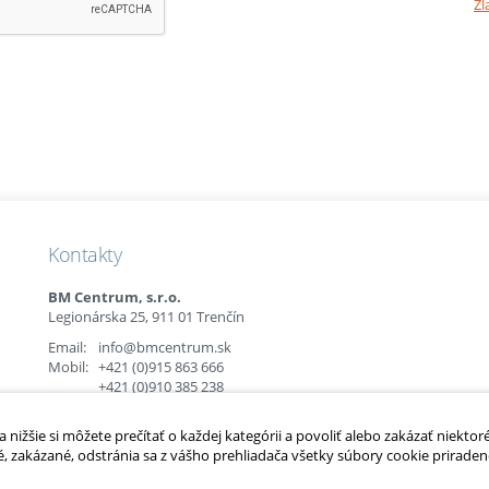
Zl
Kontakty
BM Centrum, s.r.o.
Legionárska 25, 911 01 Trenčín
Email:
info@bmcentrum.sk
Mobil:
+421 (0)915 863 666
+421 (0)910 385 238
+421 (0)949 152 774
nižšie si môžete prečítať o každej kategórii a povoliť alebo zakázať niektor
é, zakázané, odstránia sa z vášho prehliadača všetky súbory cookie priradené
é.