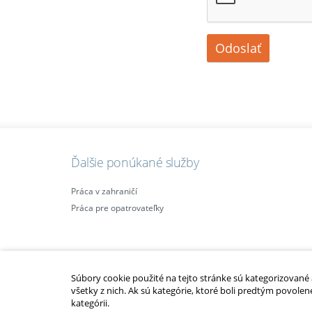
Odoslať
Ďalšie ponúkané služby
Práca v zahraničí
Práca pre opatrovateľky
Súbory cookie použité na tejto stránke sú kategorizované a 
všetky z nich. Ak sú kategórie, ktoré boli predtým povolen
kategórii.
2010 – 2014 © Copyright
opatrovatelsky-kurz.sk
. Všetky práva vyhraden