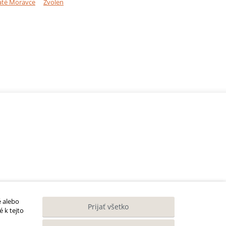
até Moravce
Zvolen
é alebo
Prijať všetko
 k tejto