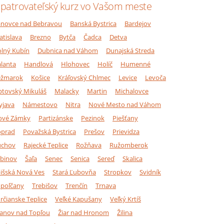
patrovateľský kurz vo Vašom meste
novce nad Bebravou
Banská Bystrica
Bardejov
atislava
Brezno
Bytča
Čadca
Detva
lný Kubín
Dubnica nad Váhom
Dunajská Streda
lanta
Handlová
Hlohovec
Holíč
Humenné
ežmarok
Košice
Kráľovský Chlmec
Levice
Levoča
ptovský Mikuláš
Malacky
Martin
Michalovce
yjava
Námestovo
Nitra
Nové Mesto nad Váhom
ové Zámky
Partizánske
Pezinok
Piešťany
oprad
Považská Bystrica
Prešov
Prievidza
úchov
Rajecké Teplice
Rožňava
Ružomberok
binov
Šaľa
Senec
Senica
Sereď
Skalica
išská Nová Ves
Stará Ľubovňa
Stropkov
Svidník
poľčany
Trebišov
Trenčín
Trnava
rčianske Teplice
Veľké Kapušany
Veľký Krtíš
anov nad Topľou
Žiar nad Hronom
Žilina