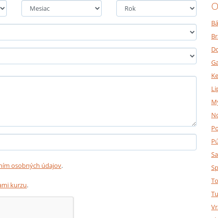
O
Bá
Br
Do
Ga
K
Li
M
N
P
P
Sa
ním osobných údajov
.
Sp
To
mi kurzu
.
Tu
Vr