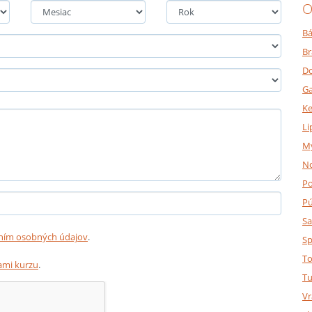
O
Bá
Br
Do
Ga
K
Li
M
N
P
P
Sa
ním osobných údajov
.
Sp
To
mi kurzu
.
Tu
Vr