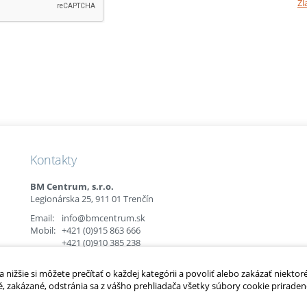
Zl
Kontakty
BM Centrum, s.r.o.
Legionárska 25, 911 01 Trenčín
Email:
info@bmcentrum.sk
Mobil:
+421 (0)915 863 666
+421 (0)910 385 238
+421 (0)949 152 774
nižšie si môžete prečítať o každej kategórii a povoliť alebo zakázať niektor
é, zakázané, odstránia sa z vášho prehliadača všetky súbory cookie priradené
é.