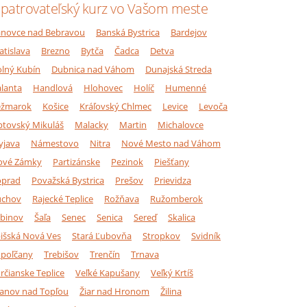
patrovateľský kurz vo Vašom meste
novce nad Bebravou
Banská Bystrica
Bardejov
atislava
Brezno
Bytča
Čadca
Detva
lný Kubín
Dubnica nad Váhom
Dunajská Streda
lanta
Handlová
Hlohovec
Holíč
Humenné
ežmarok
Košice
Kráľovský Chlmec
Levice
Levoča
ptovský Mikuláš
Malacky
Martin
Michalovce
yjava
Námestovo
Nitra
Nové Mesto nad Váhom
ové Zámky
Partizánske
Pezinok
Piešťany
oprad
Považská Bystrica
Prešov
Prievidza
úchov
Rajecké Teplice
Rožňava
Ružomberok
binov
Šaľa
Senec
Senica
Sereď
Skalica
išská Nová Ves
Stará Ľubovňa
Stropkov
Svidník
poľčany
Trebišov
Trenčín
Trnava
rčianske Teplice
Veľké Kapušany
Veľký Krtíš
anov nad Topľou
Žiar nad Hronom
Žilina