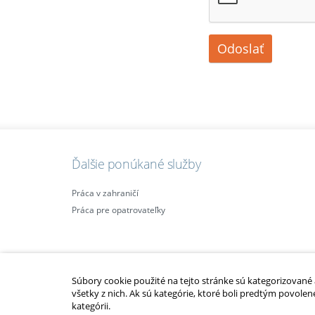
Odoslať
Ďalšie ponúkané služby
Práca v zahraničí
Práca pre opatrovateľky
Súbory cookie použité na tejto stránke sú kategorizované a 
všetky z nich. Ak sú kategórie, ktoré boli predtým povolen
kategórii.
2010 – 2014 © Copyright
opatrovatelsky-kurz.sk
. Všetky práva vyhraden