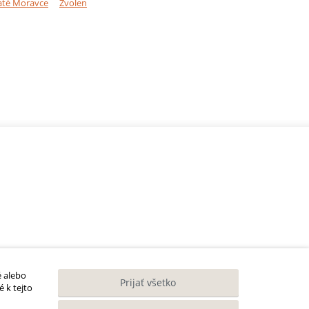
até Moravce
Zvolen
é alebo
Prijať všetko
 k tejto