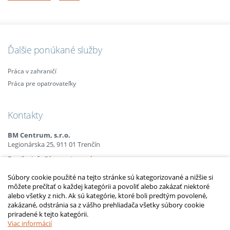
Ďalšie ponúkané služby
Práca v zahraničí
Práca pre opatrovateľky
Kontakty
BM Centrum, s.r.o.
Legionárska 25, 911 01 Trenčín
Email:
info@bmcentrum.sk
Mobil:
+421 (0)915 863 666
Súbory cookie použité na tejto stránke sú kategorizované a nižšie si
+421 (0)910 385 238
môžete prečítať o každej kategórii a povoliť alebo zakázať niektoré
+421 (0)949 152 774
alebo všetky z nich. Ak sú kategórie, ktoré boli predtým povolené,
zakázané, odstránia sa z vášho prehliadača všetky súbory cookie
priradené k tejto kategórii.
2010 – 2014 © Copyright
opatrovatelsky-kurz.sk
. Všetky práva vyhradené.
Upraviť nastavenia Cookies
Viac informácií