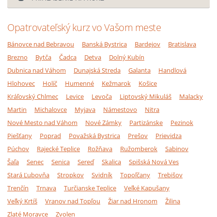
Opatrovateľský kurz vo Vašom meste
Bánovce nad Bebravou
Banská Bystrica
Bardejov
Bratislava
Brezno
Bytča
Čadca
Detva
Dolný Kubín
Dubnica nad Váhom
Dunajská Streda
Galanta
Handlová
Hlohovec
Holíč
Humenné
Kežmarok
Košice
Kráľovský Chlmec
Levice
Levoča
Liptovský Mikuláš
Malacky
Martin
Michalovce
Myjava
Námestovo
Nitra
Nové Mesto nad Váhom
Nové Zámky
Partizánske
Pezinok
Piešťany
Poprad
Považská Bystrica
Prešov
Prievidza
Púchov
Rajecké Teplice
Rožňava
Ružomberok
Sabinov
Šaľa
Senec
Senica
Sereď
Skalica
Spišská Nová Ves
Stará Ľubovňa
Stropkov
Svidník
Topoľčany
Trebišov
Trenčín
Trnava
Turčianske Teplice
Veľké Kapušany
Veľký Krtíš
Vranov nad Topľou
Žiar nad Hronom
Žilina
Zlaté Moravce
Zvolen