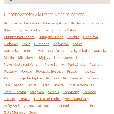
Opatrovateľský kurz vo Vašom meste
Bánovce nad Bebravou
Banská Bystrica
Bardejov
Bratislava
Brezno
Bytča
Čadca
Detva
Dolný Kubín
Dubnica nad Váhom
Dunajská Streda
Galanta
Handlová
Hlohovec
Holíč
Humenné
Kežmarok
Košice
Kráľovský Chlmec
Levice
Levoča
Liptovský Mikuláš
Malacky
Martin
Michalovce
Myjava
Námestovo
Nitra
Nové Mesto nad Váhom
Nové Zámky
Partizánske
Pezinok
Piešťany
Poprad
Považská Bystrica
Prešov
Prievidza
Púchov
Rajecké Teplice
Rožňava
Ružomberok
Sabinov
Šaľa
Senec
Senica
Sereď
Skalica
Spišská Nová Ves
Stará Ľubovňa
Stropkov
Svidník
Topoľčany
Trebišov
Trenčín
Trnava
Turčianske Teplice
Veľké Kapušany
Veľký Krtíš
Vranov nad Topľou
Žiar nad Hronom
Žilina
Zlaté Moravce
Zvolen